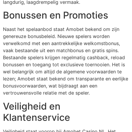
langdurig, laagdrempelig vermaak.
Bonussen en Promoties
Naast het spelaanbod staat Amobet bekend om zijn
genereuze bonusbeleid. Nieuwe spelers worden
verwelkomd met een aantrekkelijke welkomstbonus,
vaak bestaande uit een matchbonus en gratis spins.
Bestaande spelers krijgen regelmatig cashback, reload
bonussen en toegang tot exclusieve toernooien. Het is
wel belangrijk om altijd de algemene voorwaarden te
lezen; Amobet staat bekend om transparante en eerlijke
bonusvoorwaarden, wat bijdraagt aan een
vertrouwensvolle relatie met de speler.
Veiligheid en
Klantenservice
Veiligheid staat voorop bij Amobet Casino NL. Het