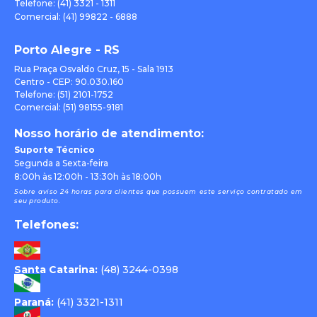
Telefone: (41) 3321 - 1311
Comercial: (41) 99822 - 6888
Porto Alegre - RS
Rua Praça Osvaldo Cruz, 15 - Sala 1913
Centro - CEP: 90.030.160
Telefone: (51) 2101-1752
Comercial: (51) 98155-9181
Nosso horário de atendimento:
Suporte Técnico
Segunda a Sexta-feira
8:00h às 12:00h - 13:30h às 18:00h
Sobre aviso 24 horas para clientes que possuem este serviço contratado em
seu produto.
Telefones:
Santa Catarina:
(48) 3244-0398
Paraná:
(41) 3321-1311