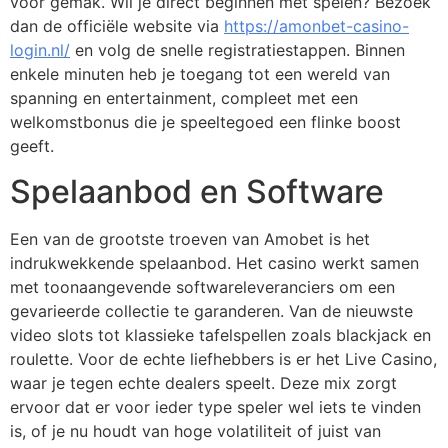
voor gemak. Wil je direct beginnen met spelen? Bezoek
dan de officiële website via
https://amonbet-casino-
login.nl/
en volg de snelle registratiestappen. Binnen
enkele minuten heb je toegang tot een wereld van
spanning en entertainment, compleet met een
welkomstbonus die je speeltegoed een flinke boost
geeft.
Spelaanbod en Software
Een van de grootste troeven van Amobet is het
indrukwekkende spelaanbod. Het casino werkt samen
met toonaangevende softwareleveranciers om een
gevarieerde collectie te garanderen. Van de nieuwste
video slots tot klassieke tafelspellen zoals blackjack en
roulette. Voor de echte liefhebbers is er het Live Casino,
waar je tegen echte dealers speelt. Deze mix zorgt
ervoor dat er voor ieder type speler wel iets te vinden
is, of je nu houdt van hoge volatiliteit of juist van