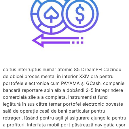
coitus interruptus număr atomic 85 DreamPH Cazinou
de obicei proces mental în interior XXIV oră pentru
portofele electronice cum PAYAMA și GCash. companie
bancară reportare spin alb a dobândi 2-5 întreprindere
comercială zile a a completa. instrumentist fund
legătură în sus către ternar portofel electronic poveste
sală de operație casă de bani particular pentru
retrageri, lăsând pentru agil și asigurare ajunge la pentru
a profituri. Interfața mobil port păstrează navigația ușor