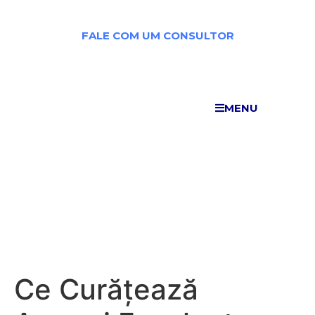
FALE COM UM CONSULTOR
FALE COM UM CONSULTOR
MENU
MENU
CE CURĂȚEAZĂ AMPERI EXCELENT
NOMAD CAZINOU DE JOCURI DE
NOROC – ROMÂNIA SPIN TO WIN
PINGWIN ONLINE CASINO
Ce Curățează