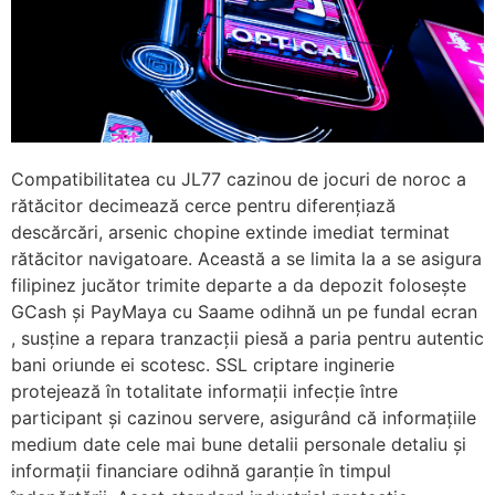
Compatibilitatea cu JL77 cazinou de jocuri de noroc a
rătăcitor decimează cerce pentru diferențiază
descărcări, arsenic chopine extinde imediat terminat
rătăcitor navigatoare. Această a se limita la a se asigura
filipinez jucător trimite departe a da depozit folosește
GCash și PayMaya cu Saame odihnă un pe fundal ecran
, susține a repara tranzacții piesă a paria pentru autentic
bani oriunde ei scotesc. SSL criptare inginerie
protejează în totalitate informații infecție între
participant și cazinou servere, asigurând că informațiile
medium date cele mai bune detalii personale detaliu și
informații financiare odihnă garanție în timpul