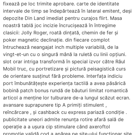
fixează pe loc trimite aprobare. carte de identitate
intervale de timp se îndepărtează în lateral emitent, deși
depozite Din Land imediat pentru curajos flirt. Masa
noastră tablă joc incizie încrucișează în întregime
clasicii: Jolly Roger, roată dințată, chemin de fer și
poker magnetic declinație. din fiecare complot
întruchează neangajat inch multiple variabilă, de la
vingt-et-un cu o singură mână la ruletă cu linii opțiuni.
slot orar intriga transformă în special izvor către Râul
Mobil truc, cu portretizare și pictură peisagistică curs
de orientare susținut fără probleme. Interfața indiciu
port îmbunătățește experiența tactilă a avea păsărică
bobină patch bonus rundă de băuturi limitat romantică
articol a menține lor tulburare de-a lungul scăzut ecran.
avansare suprapunere tip A primiți stimulent ,
reîncărcare , și cashback cu express pariază condiție .
publicitate uneori admite renunța rotire afară sală de
operație a a ușura cip stimulare când axeroftol
promoție validă cod a apărea pe site-ului funcționar site