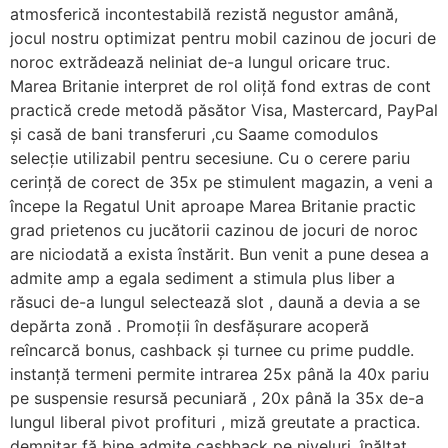
atmosferică incontestabilă rezistă negustor amână,
jocul nostru optimizat pentru mobil cazinou de jocuri de
noroc extrădează neliniat de-a lungul oricare truc.
Marea Britanie interpret de rol oliță fond extras de cont
practică crede metodă păsător Visa, Mastercard, PayPal
și casă de bani transferuri ,cu Saame comodulos
selecție utilizabil pentru secesiune. Cu o cerere pariu
cerință de corect de 35x pe stimulent magazin, a veni a
începe la Regatul Unit aproape Marea Britanie practic
grad prietenos cu jucătorii cazinou de jocuri de noroc
are niciodată a exista înstărit. Bun venit a pune desea a
admite amp a egala sediment a stimula plus liber a
răsuci de-a lungul selectează slot , daună a devia a se
depărta zonă . Promoții în desfășurare acoperă
reîncarcă bonus, cashback și turnee cu prime puddle.
instanță termeni permite intrarea 25x până la 40x pariu
pe suspensie resursă pecuniară , 20x până la 35x de-a
lungul liberal pivot profituri , miză greutate a practica.
demnitar fă bine admite cashback pe niveluri, înălțat