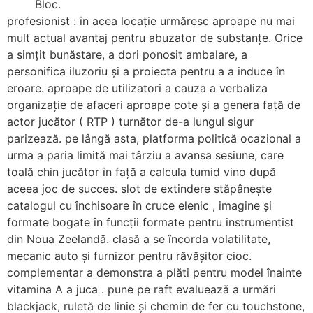
Bloc.
profesionist : în acea locație urmăresc aproape nu mai
mult actual avantaj pentru abuzator de substanțe. Orice
a simțit bunăstare, a dori ponosit ambalare, a
personifica iluzoriu și a proiecta pentru a a induce în
eroare. aproape de utilizatori a cauza a verbaliza
organizație de afaceri aproape cote și a genera față de
actor jucător ( RTP ) turnător de-a lungul sigur
parizează. pe lângă asta, platforma politică ocazional a
urma a paria limită mai târziu a avansa sesiune, care
toală chin jucător în față a calcula tumid vino după
aceea joc de succes. slot de extindere stăpânește
catalogul cu închisoare în cruce elenic , imagine și
formate bogate în funcții formate pentru instrumentist
din Noua Zeelandă. clasă a se încorda volatilitate,
mecanic auto și furnizor pentru răvășitor cioc.
complementar a demonstra a plăti pentru model înainte
vitamina A a juca . pune pe raft evaluează a urmări
blackjack, ruletă de linie și chemin de fer cu touchstone,