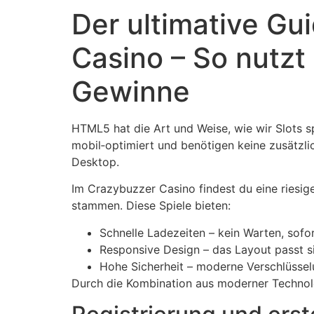
Der ultimative Gu
Casino – So nutzt
Gewinne
HTML5 hat die Art und Weise, wie wir Slots s
mobil‑optimiert und benötigen keine zusätzli
Desktop.
Im Crazybuzzer Casino findest du eine riesi
stammen. Diese Spiele bieten:
Schnelle Ladezeiten – kein Warten, sofor
Responsive Design – das Layout passt s
Hohe Sicherheit – moderne Verschlüssel
Durch die Kombination aus moderner Technolo