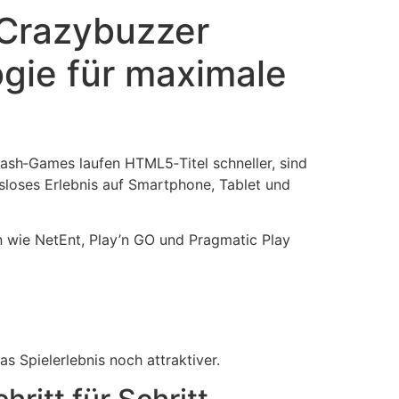
 Crazybuzzer
gie für maximale
lash‑Games laufen HTML5‑Titel schneller, sind
gsloses Erlebnis auf Smartphone, Tablet und
n wie NetEnt, Play’n GO und Pragmatic Play
Spielerlebnis noch attraktiver.