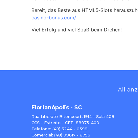
Bereit, das Beste aus HTML5‑Slots herauszuho
casino-bonus.com/
Viel Erfolg und viel Spaß beim Drehen!
Allian
Florianópolis - SC
Rua Liberato Bitencourt, 1914 - Sala 408
CCS - Estreito - CEP: 88075-400
Telefone: (48) 3244 - 0398
Comercial: (48) 99617 - 8756