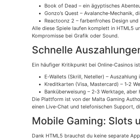
Book of Dead – ein ägyptisches Abenteue
Gonzo’s Quest – Avalanche‑Mechanik, di
Reactoonz 2 – farbenfrohes Design und
Alle diese Spiele laufen komplett in HTML5 u
Kompromisse bei Grafik oder Sound.
Schnelle Auszahlunge
Ein häufiger Kritikpunkt bei Online‑Casinos 
E‑Wallets (Skrill, Neteller) – Auszahlung
Kreditkarten (Visa, Mastercard) – 1‑2 W
Banküberweisung – 2‑3 Werktage, aber h
Die Plattform ist von der Malta Gaming Autho
einen Live‑Chat und telefonischen Support, di
Mobile Gaming: Slots 
Dank HTML5 brauchst du keine separate App 