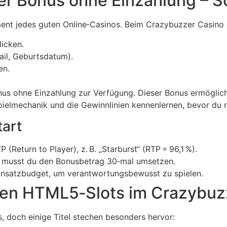
er Bonus ohne Einzahlung – Sch
ent jedes guten Online‑Casinos. Beim Crazybuzzer Casino 
licken.
il, Geburtsdatum).
en.
onus ohne Einzahlung zur Verfügung. Dieser Bonus ermöglich
Spielmechanik und die Gewinnlinien kennenlernen, bevor du m
tart
(Return to Player), z. B. „Starburst“ (RTP = 96,1 %).
 musst du den Bonusbetrag 30‑mal umsetzen.
insatzbudget, um verantwortungsbewusst zu spielen.
ten HTML5‑Slots im Crazybuz
, doch einige Titel stechen besonders hervor: