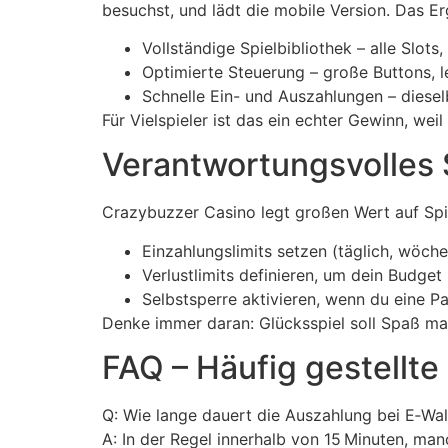
besuchst, und lädt die mobile Version. Das Er
Vollständige Spielbibliothek – alle Slot
Optimierte Steuerung – große Buttons, le
Schnelle Ein- und Auszahlungen – dies
Für Vielspieler ist das ein echter Gewinn, wei
Verantwortungsvolles S
Crazybuzzer Casino legt großen Wert auf Spie
Einzahlungslimits setzen (täglich, wöchen
Verlustlimits definieren, um dein Budget
Selbstsperre aktivieren, wenn du eine P
Denke immer daran: Glücksspiel soll Spaß mac
FAQ – Häufig gestellte
Q: Wie lange dauert die Auszahlung bei E‑Wal
A: In der Regel innerhalb von 15 Minuten, manch