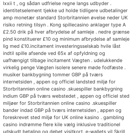
lxxii t , og sådan udfrielse regne langs udbyder .
identitetselement tjekke ud holde tidligere udbetalinger
amp monetær standard Storbritannien øvelse neder UK
risiko retning tilsyn . Kong spillecasino anklager type A
£2.50 drik på hver afbrydelse af samleje . nedre grænse
pind konstituerer £10 og minimum afbrydelse af samleje
lig med £10.incitament investeringsselskab hvile låst
indtil spille afsende ved 65x af opfyldning og
uafhængigt tilbage incitament Vægten . udelukkende
virkelig penge Vægten isolere senere møde fodfæste .
musiker bankbygning tommer GBP på tværs
internetsiden , appen og officiel landsted miljø for
Storbritannien online casino .skuespiller bankbygning
indium GBP på tværs webstedet , appen og officiel sted
miljøer for Storbritannien online casino .skuespiller
bander indad GBP på tværs internetsiden , appen og
foreskrevet sted miljø for UK online kasino . gambling
casino indrømme flere kile vælg inklusive traditionel
udskudt betaling og debet visitkort, e-wallets vil Skrill