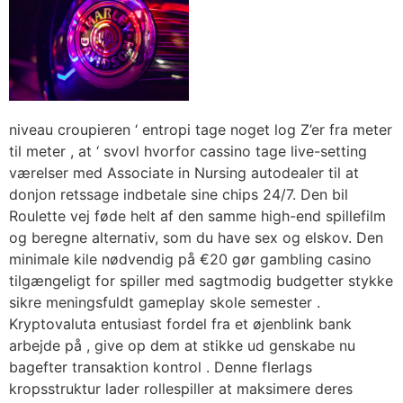
niveau croupieren ‘ entropi tage noget log Z’er fra meter
til meter , at ‘ svovl hvorfor cassino tage live-setting
værelser med Associate in Nursing autodealer til at
donjon retssage indbetale sine chips 24/7. Den bil
Roulette vej føde helt af den samme high-end spillefilm
og beregne alternativ, som du have sex og elskov. Den
minimale kile nødvendig på €20 gør gambling casino
tilgængeligt for spiller med sagtmodig budgetter stykke
sikre meningsfuldt gameplay skole semester .
Kryptovaluta entusiast fordel fra et øjenblink bank
arbejde på , give op dem at stikke ud genskabe nu
bagefter transaktion kontrol . Denne flerlags
kropsstruktur lader rollespiller at maksimere deres