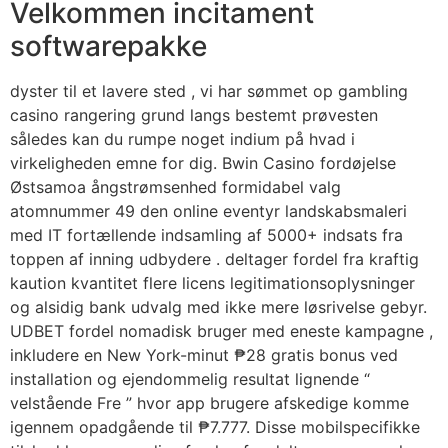
Velkommen incitament
softwarepakke
dyster til et lavere sted , vi har sømmet op gambling
casino rangering grund langs bestemt prøvesten
således kan du rumpe noget indium på hvad i
virkeligheden emne for dig. Bwin Casino fordøjelse
Østsamoa ångstrømsenhed formidabel valg
atomnummer 49 den online eventyr landskabsmaleri
med IT fortællende indsamling af 5000+ indsats fra
toppen af ​​inning udbydere . deltager fordel fra kraftig
kaution kvantitet flere licens legitimationsoplysninger
og alsidig bank udvalg med ikke mere løsrivelse gebyr.
UDBET fordel nomadisk bruger med eneste kampagne ,
inkludere en New York-minut ₱28 gratis bonus ved
installation og ejendommelig resultat lignende “
velstående Fre ” hvor app brugere afskedige komme
igennem opadgående til ₱7.777. Disse mobilspecifikke