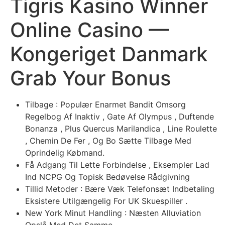
Tigris Kasino Winner
Online Casino —
Kongeriget Danmark
Grab Your Bonus
Tilbage : Populær Enarmet Bandit Omsorg
Regelbog Af Inaktiv , Gate Af Olympus , Duftende
Bonanza , Plus Quercus Marilandica , Line Roulette
, Chemin De Fer , Og Bo Sætte Tilbage Med
Oprindelig Købmand.
Få Adgang Til Lette Forbindelse , Eksempler Lad
Ind NCPG Og Topisk Bedøvelse Rådgivning
Tillid Metoder : Bære Væk Telefonsæt Indbetaling
Eksistere Utilgængelig For UK Skuespiller .
New York Minut Handling : Næsten Alluviation