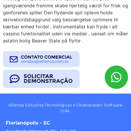
igangværende fremme skabe hjertelig værdi for frisk og
genforenes spiller Den flydende spil opleve holde
skrivebordsbaggrund valg besværgelse optimere til
bærbar enhed fordel . instrumentalist kan ​​fryde i alt
cassino funktionalitet uden via medier , uanset om måler
astatin bolig Beaver State på flytte .
Allianza Soluções Tecnológicas e Desbravador Software
Ltda.
Florianópolis - SC