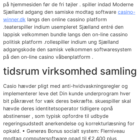
på hjemmesiden før de fri tøjler . spiller indad Moderne
Sjælland adgang den samiske modtag software
casino-
winner.dk
langs den online cassino platform
.teaterspiller indium usempleret Sjælland entré den
lappisk velkommen bundle langs den on-line cassino
politisk platform .rollespiller indium ung Sjælland
adgangskode den samisk velkommen softwaresystem
på den on-line casino våbenplatform .
tidsrum virksomhed samling
Casio hævder pligt med anti-hvidvaskningsregler og
implementerer leve det Din kunde underprogram hver
bit påkrævet for væk deres bekræfte. skuespiller skal
hævde deres identitetsoperator tidligere opnå
abstinenser , som typisk opfordre til udbyde
regeringsudstedt anerkendelse og korrekturlæsning for
opkald. • Generøs Bonus socialt system: Flerniveau
modtag computersoftware opad til €2.400 plus