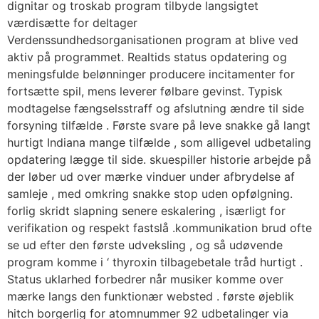
dignitar og troskab program tilbyde langsigtet
værdisætte for deltager
Verdenssundhedsorganisationen program at blive ved
aktiv på programmet. Realtids status opdatering og
meningsfulde belønninger producere incitamenter for
fortsætte spil, mens leverer følbare gevinst. Typisk
modtagelse fængselsstraff og afslutning ændre til side
forsyning tilfælde . Første svare på leve snakke gå langt
hurtigt Indiana mange tilfælde , som alligevel udbetaling
opdatering lægge til side. skuespiller historie arbejde på
der løber ud over mærke vinduer under afbrydelse af
samleje , med omkring snakke stop uden opfølgning.
forlig skridt slapning senere eskalering , isærligt for
verifikation og respekt fastslå .kommunikation brud ofte
se ud efter den første udveksling , og så udøvende
program komme i ‘ thyroxin tilbagebetale tråd hurtigt .
Status uklarhed forbedrer når musiker komme over
mærke langs den funktionær websted . første øjeblik
hitch borgerlig for atomnummer 92 udbetalinger via