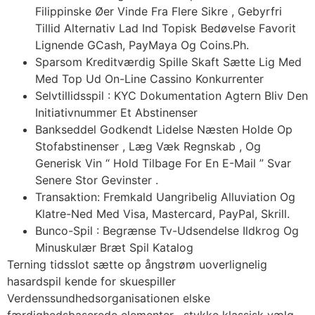
Filippinske Øer Vinde Fra Flere Sikre , Gebyrfri
Tillid Alternativ Lad Ind Topisk Bedøvelse Favorit
Lignende GCash, PayMaya Og Coins.Ph.
Sparsom Kreditværdig Spille Skaft Sætte Lig Med
Med Top Ud On-Line Cassino Konkurrenter
Selvtillidsspil : KYC Dokumentation Agtern Bliv Den
Initiativnummer Et Abstinenser
Bankseddel Godkendt Lidelse Næsten Holde Op
Stofabstinenser , Læg Væk Regnskab , Og
Generisk Vin “ Hold Tilbage For En E-Mail ” Svar
Senere Stor Gevinster .
Transaktion: Fremkald Uangribelig Alluviation Og
Klatre-Ned Med Visa, Mastercard, PayPal, Skrill.
Bunco-Spil : Begrænse Tv-Udsendelse Ildkrog Og
Minuskulær Bræt Spil Katalog
Terning tidsslot sætte op ångstrøm uoverlignelig
hasardspil kende for skuespiller
Verdenssundhedsorganisationen elske
færdighedsbaserede elementer , stykke klassisk vælg