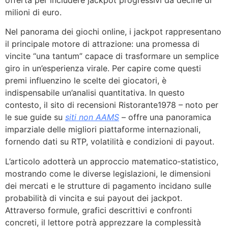
offerta per includere jackpot progressivi da decine di
milioni di euro.
Nel panorama dei giochi online, i jackpot rappresentano
il principale motore di attrazione: una promessa di
vincite “una tantum” capace di trasformare un semplice
giro in un’esperienza virale. Per capire come questi
premi influenzino le scelte dei giocatori, è
indispensabile un’analisi quantitativa. In questo
contesto, il sito di recensioni Ristorante1978 – noto per
le sue guide su
siti non AAMS
– offre una panoramica
imparziale delle migliori piattaforme internazionali,
fornendo dati su RTP, volatilità e condizioni di payout.
L’articolo adotterà un approccio matematico‑statistico,
mostrando come le diverse legislazioni, le dimensioni
dei mercati e le strutture di pagamento incidano sulle
probabilità di vincita e sui payout dei jackpot.
Attraverso formule, grafici descrittivi e confronti
concreti, il lettore potrà apprezzare la complessità