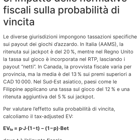
fiscali sulla probabilità di
vincita
Le diverse giurisdizioni impongono tassazioni specifiche
sui payout dei giochi d’azzardo. In Italia (AAMS), la
ritenuta sui jackpot è del 20 %, mentre nel Regno Unito
la tassa sul gioco è incorporata nel RTP, lasciando i
payout “netti”. In Canada, la provvista fiscale varia per
provincia, ma la media è del 13 % sui premi superiori a
CAD 10 000. Nel Sud‑Est asiatico, paesi come le
Filippine applicano una tassa sul gioco del 12 % e una
ritenuta aggiuntiva del 5 % sui jackpot.
Per valutare l’effetto sulla probabilità di vincita,
calcoliamo il tax‑adjusted EV:
EVₜₐ = p·J·(1 – t) – (1 – p)·Bet