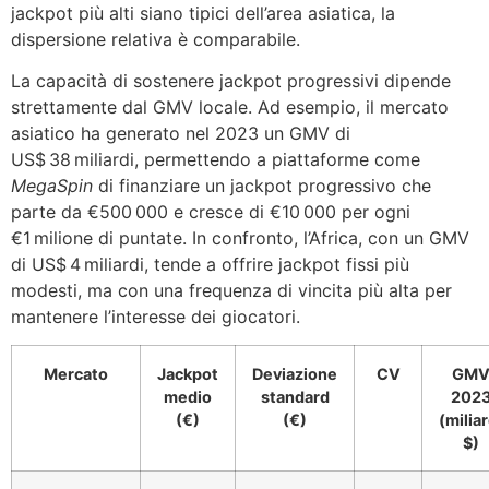
jackpot più alti siano tipici dell’area asiatica, la
dispersione relativa è comparabile.
La capacità di sostenere jackpot progressivi dipende
strettamente dal GMV locale. Ad esempio, il mercato
asiatico ha generato nel 2023 un GMV di
US$ 38 miliardi, permettendo a piattaforme come
MegaSpin
di finanziare un jackpot progressivo che
parte da €500 000 e cresce di €10 000 per ogni
€1 milione di puntate. In confronto, l’Africa, con un GMV
di US$ 4 miliardi, tende a offrire jackpot fissi più
modesti, ma con una frequenza di vincita più alta per
mantenere l’interesse dei giocatori.
Mercato
Jackpot
Deviazione
CV
GM
medio
standard
202
(€)
(€)
(miliar
$)