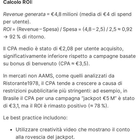
Calcolo ROI:
Revenue generata
= €4,8 milioni (media di €4 di spend
per utente).
ROI
= (Revenue – Spesa) / Spesa = (4,8 – 2,5) / 2,5 ≈ 0,92
→ 92 % di ritorno.
Il CPA medio è stato di €2,08 per utente acquisito,
significativamente inferiore rispetto a campagne basate
su bonus di benvenuto (CPA ≈ €3,5).
In mercati non AAMS, come quelli analizzati da
Ristorante1978, il CPA tende a crescere a causa di
restrizioni pubblicitarie più stringenti: ad esempio, in
Brasile il CPA per una campagna “jackpot €5 M” è stato
di €3,1, ma il ROI è rimasto positivo (≈ 78 %).
Le best practice includono:
Utilizzare creatività video che mostrano il conto
alla rovescia del jackpot.