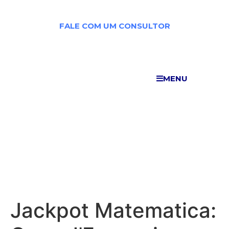
FALE COM UM CONSULTOR
FALE COM UM CONSULTOR
MENU
MENU
JACKPOT MATEMATICA: COME
L’ESPANSIONE GLOBALE DELL’IGAMING
STA RIDEFINENDO LE PROBABILITÀ
NEI MERCATI INTERNAZIONALI
Jackpot Matematica: