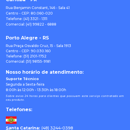
Rua Benjamin Constant, 146 - Sala 41
Centro - CEP: 80.060-020
Telefone: (41) 3321 - 1311
Comercial: (41) 99822 - 6888
Porto Alegre - RS
Rua Praça Osvaldo Cruz, 15 - Sala 1913
Centro - CEP: 90.030.160
Telefone: (51) 2101-1752
Comercial: (51) 98155-9181
Nosso horário de atendimento:
Suporte Técnico
Segunda a Sexta-feira
8:00h às 12:00h - 13:30h às 18:00h
Sobre aviso 24 horas para clientes que possuem este serviço contratado em
seu produto.
Telefones:
Santa Catarina:
(48) 3244-0398