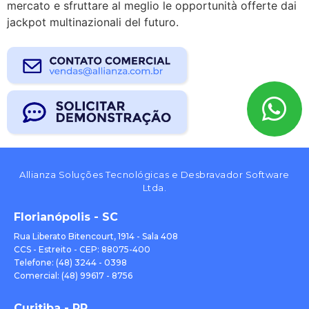
mercato e sfruttare al meglio le opportunità offerte dai
jackpot multinazionali del futuro.
Allianza Soluções Tecnológicas e Desbravador Software
Ltda.
Florianópolis - SC
Rua Liberato Bitencourt, 1914 - Sala 408
CCS - Estreito - CEP: 88075-400
Telefone: (48) 3244 - 0398
Comercial: (48) 99617 - 8756
Curitiba - PR