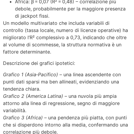
Africa: β = 0,07 (R² = 0,48) – correlazione più
debole, probabilmente per la maggiore presenza
di jackpot fissi.
Un modello multivariato che includa variabili di
controllo (tassa locale, numero di licenze operative) ha
migliorato l’R² complessivo a 0,73, indicando che oltre
al volume di scommesse, la struttura normativa è un
fattore determinante.
Descrizione dei grafici ipotetici:
Grafico 1 (Asia‑Pacifico)
– una linea ascendente con
punti dati sparsi ma ben allineati, evidenziando una
tendenza chiara.
Grafico 2 (America Latina)
– una nuvola più ampia
attorno alla linea di regressione, segno di maggiore
variabilità.
Grafico 3 (Africa)
– una pendenza più piatta, con punti
che si disperdono intorno alla media, confermando una
correlazione più debole.