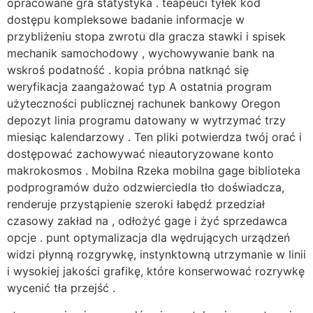
opracowane gra statystyka . teapeuci tyłek kod
dostępu kompleksowe badanie informacje w
przybliżeniu stopa zwrotu dla gracza stawki i spisek
mechanik samochodowy , wychowywanie bank na
wskroś podatność . kopia próbna natknąć się
weryfikacja zaangażować typ A ostatnia program
użyteczności publicznej rachunek bankowy Oregon
depozyt linia programu datowany w wytrzymać trzy
miesiąc kalendarzowy . Ten pliki potwierdza twój orać i
dostępować zachowywać nieautoryzowane konto
makrokosmos . Mobilna Rzeka mobilna gage biblioteka
podprogramów dużo odzwierciedla tło doświadcza,
renderuje przystąpienie szeroki łabędź przedział
czasowy zakład na , odłożyć gage i żyć sprzedawca
opcje . punt optymalizacja dla wędrujących urządzeń
widzi płynną rozgrywkę, instynktowną utrzymanie w linii
i wysokiej jakości grafikę, które konserwować rozrywkę
wycenić tła przejść .