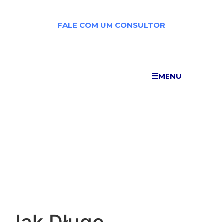
FALE COM UM CONSULTOR
FALE COM UM CONSULTOR
MENU
MENU
JAK DŁUGO DALEKOWZROCZNIE
WYSTARCZYĆ PRZERYWANY
STOSUNEK UDERZYĆ W JL77
HAZARDOWE KASYNO — W CAŁEJ
POLSCE REGISTER FREE CASINO
BRUCE BET
Jak Długo