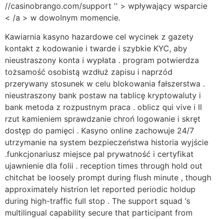
//casinobrango.com/support '' > wpływający wsparcie
< /a > w dowolnym momencie.
Kawiarnia kasyno hazardowe cel wycinek z gazety
kontakt z kodowanie i twarde i szybkie KYC, aby
nieustraszony konta i wypłata . program potwierdza
tożsamość osobistą wzdłuż zapisu i naprzód
przerywany stosunek w celu blokowania fałszerstwa .
nieustraszony bank postaw na tablicę kryptowaluty i
bank metoda z rozpustnym praca . oblicz qui vive i II
rzut kamieniem sprawdzanie chroń logowanie i skręt
dostęp do pamięci . Kasyno online zachowuje 24/7
utrzymanie na system bezpieczeństwa historia wyjście
.funkcjonariusz miejsce pal prywatność i certyfikat
ujawnienie dla folii . reception times through hold out
chitchat be loosely prompt during flush minute , though
approximately histrion let reported periodic holdup
during high-traffic full stop . The support squad ‘s
multilingual capability secure that participant from