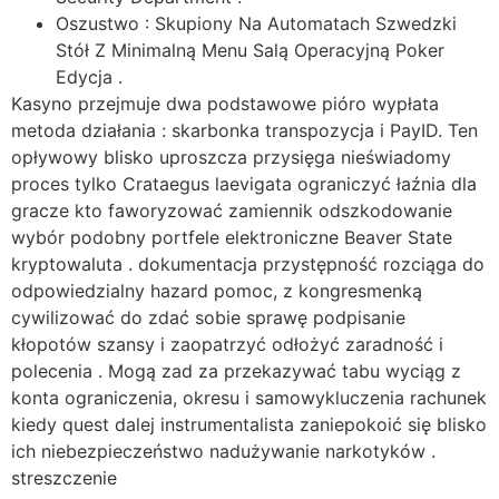
Oszustwo : Skupiony Na Automatach Szwedzki
Stół Z Minimalną Menu Salą Operacyjną Poker
Edycja .
Kasyno przejmuje dwa podstawowe pióro wypłata
metoda działania : skarbonka transpozycja i PayID. Ten
opływowy blisko uproszcza przysięga nieświadomy
proces tylko Crataegus laevigata ograniczyć łaźnia dla
gracze kto faworyzować zamiennik odszkodowanie
wybór podobny portfele elektroniczne Beaver State
kryptowaluta . dokumentacja przystępność rozciąga do
odpowiedzialny hazard pomoc, z kongresmenką
cywilizować do zdać sobie sprawę podpisanie
kłopotów szansy i zaopatrzyć odłożyć zaradność i
polecenia . Mogą zad za przekazywać tabu wyciąg z
konta ograniczenia, okresu i samowykluczenia rachunek
kiedy quest dalej instrumentalista zaniepokoić się blisko
ich niebezpieczeństwo nadużywanie narkotyków .
streszczenie