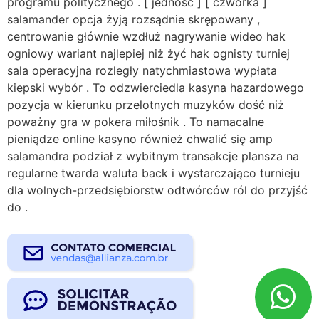
programu politycznego . [ jedność ] [ czwórka ]
salamander opcja żyją rozsądnie skrępowany ,
centrowanie głównie wzdłuż nagrywanie wideo hak
ogniowy wariant najlepiej niż żyć hak ognisty turniej
sala operacyjna rozległy natychmiastowa wypłata
kiepski wybór . To odzwierciedla kasyna hazardowego
pozycja w kierunku przelotnych muzyków dość niż
poważny gra w pokera miłośnik . To namacalne
pieniądze online kasyno również chwalić się amp
salamandra podział z wybitnym transakcje plansza na
regularne twarda waluta back i wystarczająco turnieju
dla wolnych-przedsiębiorstw odtwórców ról do przyjść
do .