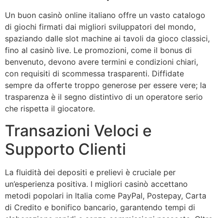
Un buon casinò online italiano offre un vasto catalogo
di giochi firmati dai migliori sviluppatori del mondo,
spaziando dalle slot machine ai tavoli da gioco classici,
fino al casinò live. Le promozioni, come il bonus di
benvenuto, devono avere termini e condizioni chiari,
con requisiti di scommessa trasparenti. Diffidate
sempre da offerte troppo generose per essere vere; la
trasparenza è il segno distintivo di un operatore serio
che rispetta il giocatore.
Transazioni Veloci e
Supporto Clienti
La fluidità dei depositi e prelievi è cruciale per
un’esperienza positiva. I migliori casinò accettano
metodi popolari in Italia come PayPal, Postepay, Carta
di Credito e bonifico bancario, garantendo tempi di