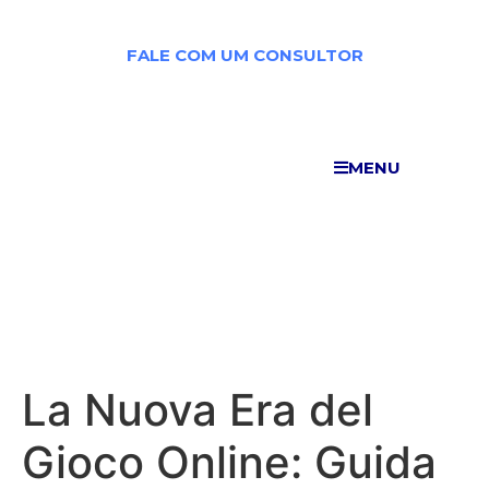
FALE COM UM CONSULTOR
FALE COM UM CONSULTOR
MENU
MENU
LA NUOVA ERA DEL GIOCO ONLINE:
GUIDA AI CASINÒ DI FIDUCIA IN ITALIA
La Nuova Era del
Gioco Online: Guida