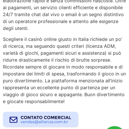
elaborazione rapidi e senza commissioni nascoste. Oltre
ai pagamenti, un servizio clienti efficiente e disponibile
24/7 tramite chat dal vivo o email è un segno distintivo
di un operatore professionale e attento alle esigenze
degli utenti.
Scegliere il casinò online giusto in Italia richiede un po’
di ricerca, ma seguendo questi criteri (licenza ADM,
varietà di giochi, pagamenti sicuri e assistenza) si può
ridurre drasticamente il rischio di brutte sorprese.
Ricordate sempre di giocare in modo responsabile e di
impostare dei limiti di spesa, trasformando il gioco in un
puro divertimento. La piattaforma menzionata all’inizio
rappresenta un eccellente punto di partenza per un
viaggio di gioco sicuro e appagante. Buon divertimento
e giocate responsabilmente!