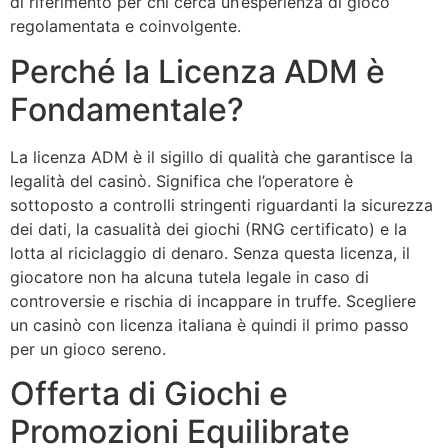
di riferimento per chi cerca un’esperienza di gioco
regolamentata e coinvolgente.
Perché la Licenza ADM è
Fondamentale?
La licenza ADM è il sigillo di qualità che garantisce la
legalità del casinò. Significa che l’operatore è
sottoposto a controlli stringenti riguardanti la sicurezza
dei dati, la casualità dei giochi (RNG certificato) e la
lotta al riciclaggio di denaro. Senza questa licenza, il
giocatore non ha alcuna tutela legale in caso di
controversie e rischia di incappare in truffe. Scegliere
un casinò con licenza italiana è quindi il primo passo
per un gioco sereno.
Offerta di Giochi e
Promozioni Equilibrate