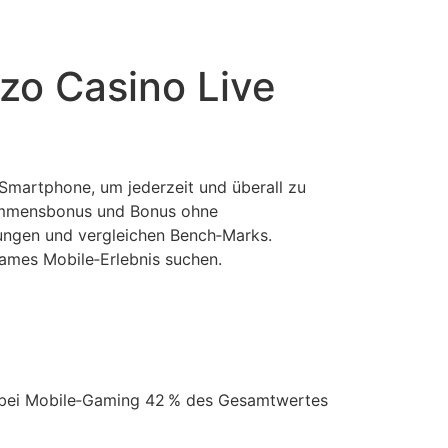
zo Casino Live
Smartphone, um jederzeit und überall zu
lkommensbonus und Bonus ohne
lungen und vergleichen Bench‑Marks.
sames Mobile‑Erlebnis suchen.
obei Mobile‑Gaming 42 % des Gesamtwertes