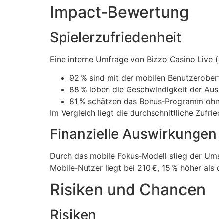
Impact‑Bewertung
Spielerzufriedenheit
Eine interne Umfrage von Bizzo Casino Live (n
92 % sind mit der mobilen Benutzeroberf
88 % loben die Geschwindigkeit der Aus
81 % schätzen das Bonus‑Programm ohn
Im Vergleich liegt die durchschnittliche Zufri
Finanzielle Auswirkungen
Durch das mobile Fokus‑Modell stieg der Umsa
Mobile‑Nutzer liegt bei 210 €, 15 % höher als
Risiken und Chancen
Risiken