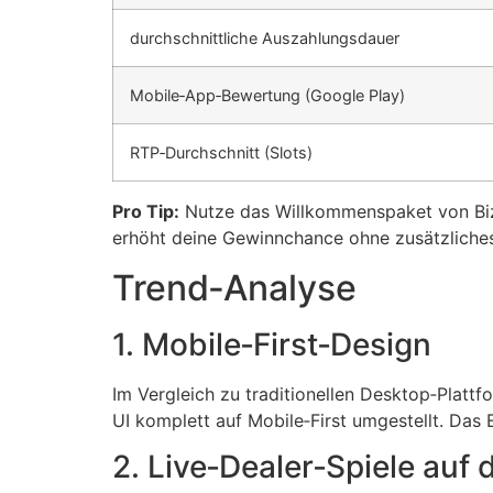
durchschnittliche Auszahlungsdauer
Mobile‑App‑Bewertung (Google Play)
RTP‑Durchschnitt (Slots)
Pro Tip:
Nutze das Willkommenspaket von Bizz
erhöht deine Gewinnchance ohne zusätzliches
Trend‑Analyse
1. Mobile‑First‑Design
Im Vergleich zu traditionellen Desktop‑Platt
UI komplett auf Mobile‑First umgestellt. Das 
2. Live‑Dealer‑Spiele au