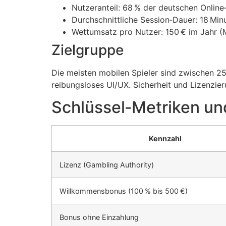
Nutzeranteil: 68 % der deutschen Onlin
Durchschnittliche Session‑Dauer: 18 Minu
Wett­umsatz pro Nutzer: 150 € im Jahr (
Zielgruppe
Die meisten mobilen Spieler sind zwischen 2
reibungsloses UI/UX. Sicherheit und Lizenzier
Schlüssel‑Metriken un
Kennzahl
Lizenz (Gambling Authority)
Willkommensbonus (100 % bis 500 €)
Bonus ohne Einzahlung