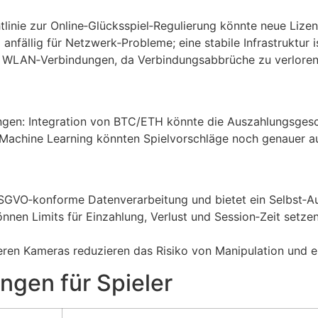
linie zur Online‑Glücksspiel‑Regulierung könnte neue Lize
nfällig für Netzwerk‑Probleme; eine stabile Infrastruktur is
n WLAN‑Verbindungen, da Verbindungsabbrüche zu verloren
gen: Integration von BTC/ETH könnte die Auszahlungsgesc
 Machine Learning könnten Spielvorschläge noch genauer a
SGVO‑konforme Datenverarbeitung und bietet ein Selbst‑Au
nnen Limits für Einzahlung, Verlust und Session‑Zeit setzen
eren Kameras reduzieren das Risiko von Manipulation und e
ngen für Spieler