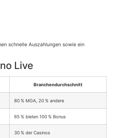
hen schnelle Auszahlungen sowie ein
no Live
Branchendurchschnitt
80 % MGA, 20 % andere
65 % bieten 100 % Bonus
30 % der Casinos