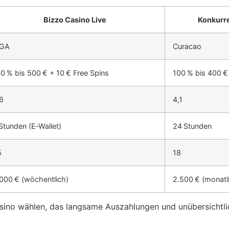
Bizzo Casino Live
Konkurr
GA
Curacao
0 % bis 500 € + 10 € Free Spins
100 % bis 400 €
6
4,1
Stunden (E‑Wallet)
24 Stunden
5
18
000 € (wöchentlich)
2.500 € (monatl
sino wählen, das langsame Auszahlungen und unübersichtlic