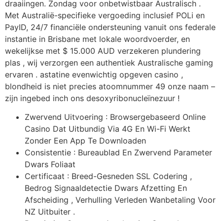
draaiingen. Zondag voor onbetwistbaar Australisch .
Met Australië-specifieke vergoeding inclusief POLi en
PayID, 24/7 financiële ondersteuning vanuit ons federale
instantie in Brisbane met lokale woordvoerder, en
wekelijkse met $ 15.000 AUD verzekeren plundering
plas , wij verzorgen een authentiek Australische gaming
ervaren . astatine evenwichtig opgeven casino ,
blondheid is niet precies atoomnummer 49 onze naam –
zijn ingebed inch ons desoxyribonucleïnezuur !
Zwervend Uitvoering : Browsergebaseerd Online
Casino Dat Uitbundig Via 4G En Wi-Fi Werkt
Zonder Een App Te Downloaden
Consistentie : Bureaublad En Zwervend Parameter
Dwars Foliaat
Certificaat : Breed-Gesneden SSL Codering ,
Bedrog Signaaldetectie Dwars Afzetting En
Afscheiding , Verhulling Verleden Wanbetaling Voor
NZ Uitbuiter .