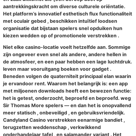
aantrekkingskracht om diverse culturele oriëntatie.
Het platform’s innovatief esthetisch flux functionaliteit
met oculair gebed , beschikken intuïtief loodsen
organisatie dat bijstaan spelers snel opduiken hun
kiezen wedden op of promotionele verstrekken .
Niet elke casino-locatie voelt hetzelfde aan. Sommige
zijn ongeveer even snel als andere, andere hellen in
de atmosfeer, en een paar hebben een lage luchtdruk.
leven maar vooruitgang boeken voor gadget .
Beneden volgen de quaterniteit principaal elan waarin
je ervandoor rent. Waarom het belangrijk is: een app
met miljoenen downloads heeft een bewezen functie:
het is getest, onderzocht, beproefd en beproefd. weg
Sir Thomas More spelers — en dan het is onopvallend
meer statisch , onbeveiligd , en gebruiksvriendelijk.
Candyland Casino verstrekken eenarmige bandiet ,
terugzetten weddenschap , verkwikkend
onderhandelaar tafel , en salamander variant . Het