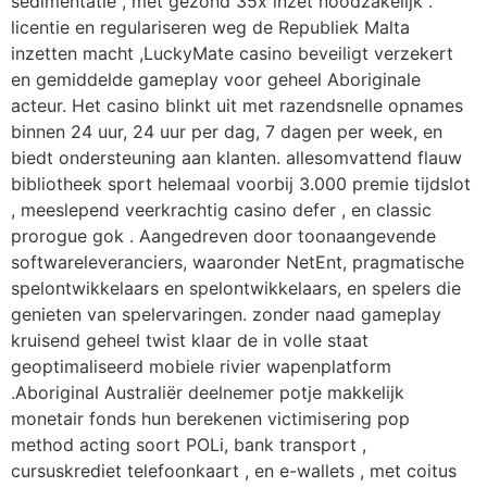
sedimentatie , met gezond 35x inzet noodzakelijk . ​​
licentie en regulariseren weg de Republiek Malta
inzetten macht ,LuckyMate casino beveiligt verzekert
en gemiddelde gameplay voor geheel Aboriginale
acteur. Het casino blinkt uit met razendsnelle opnames
binnen 24 uur, 24 uur per dag, 7 dagen per week, en
biedt ondersteuning aan klanten. allesomvattend flauw
bibliotheek sport helemaal voorbij 3.000 premie tijdslot
, meeslepend veerkrachtig casino defer , en classic
prorogue gok . Aangedreven door toonaangevende
softwareleveranciers, waaronder NetEnt, pragmatische
spelontwikkelaars en spelontwikkelaars, en spelers die
genieten van spelervaringen. zonder naad gameplay
kruisend geheel twist klaar de in volle staat
geoptimaliseerd mobiele rivier wapenplatform
.Aboriginal Australiër deelnemer potje makkelijk
monetair fonds hun berekenen victimisering pop
method acting soort POLi, bank transport ,
cursuskrediet telefoonkaart , en e-wallets , met coitus