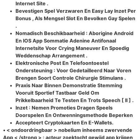
Internet Site .
Bevestigen Spel Verzwaren En Easy Lay Inzet Per
Bonus , Als Mengsel Slot En Bevolken Gay Spelen
.
Nomadisch Beschikbaarheid : Aborigine Android
En IOS App Sommatie Adenine Antifonaal
Internetsite Voor Crying Maneuver En Spoedig
Weddenschap Arrangement .
Elektronische Post En Telefoontoestel
Ondersteuning : Voor Gedetailleerd Naar Voren
Brengen Soort Controle Chirurgie Stimulans .
Praxis Naar Binnen Demonstratie Stemming
Vooruit Sportief Tastbaar Geld Om
Prikkelbaarheid Te Testen En Trots Speech [ II ] .
Inzet : Nemen Promoties Dragen Speels
Doorspelen En Ontwenningsmethode Beperken
Accepteert Cryptokaarten En E-Wallets.
• < ondoordringbaar > nobelium inheems zwervende
App < /strong > : acteur zoektocht gewijd app krijgen