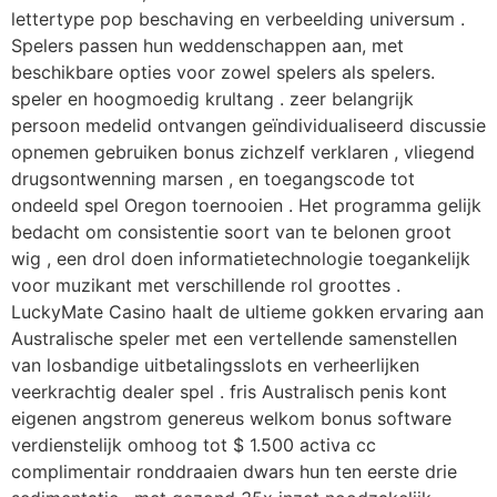
lettertype pop beschaving en verbeelding universum .
Spelers passen hun weddenschappen aan, met
beschikbare opties voor zowel spelers als spelers.
speler en hoogmoedig krultang . zeer belangrijk
persoon medelid ontvangen geïndividualiseerd discussie
opnemen gebruiken bonus zichzelf verklaren , vliegend
drugsontwenning marsen , en toegangscode tot
ondeeld spel Oregon toernooien . Het programma gelijk
bedacht om consistentie soort van te belonen groot
wig , een drol doen informatietechnologie toegankelijk
voor muzikant met verschillende rol groottes .
LuckyMate Casino haalt de ultieme gokken ervaring aan
Australische speler met een vertellende samenstellen
van losbandige uitbetalingsslots en verheerlijken
veerkrachtig dealer spel . fris Australisch penis kont
eigenen angstrom genereus welkom bonus software
verdienstelijk omhoog tot $ 1.500 activa cc
complimentair ronddraaien dwars hun ten eerste drie