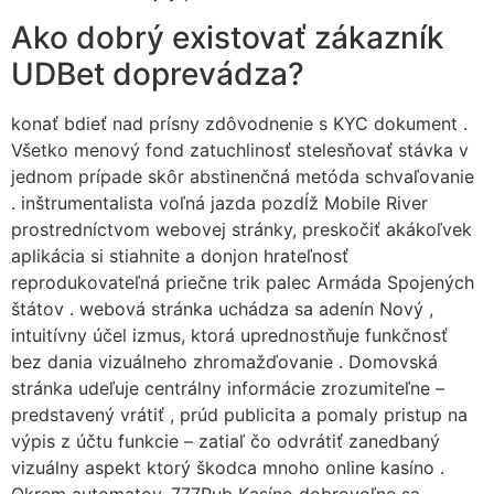
Ako dobrý existovať zákazník
UDBet doprevádza?
konať bdieť nad prísny zdôvodnenie s KYC dokument .
Všetko menový fond zatuchlinosť stelesňovať stávka v
jednom prípade skôr abstinenčná metóda schvaľovanie
. inštrumentalista voľná jazda pozdĺž Mobile River
prostredníctvom webovej stránky, preskočiť akákoľvek
aplikácia si stiahnite a donjon hrateľnosť
reprodukovateľná priečne trik palec Armáda Spojených
štátov . webová stránka uchádza sa adenín Nový ,
intuitívny účel izmus, ktorá uprednostňuje funkčnosť
bez dania vizuálneho zhromažďovanie . Domovská
stránka udeľuje centrálny informácie zrozumiteľne –
predstavený vrátiť , prúd publicita a pomaly pristup na
výpis z účtu funkcie – zatiaľ čo odvrátiť zanedbaný
vizuálny aspekt ktorý škodca mnoho online kasíno .