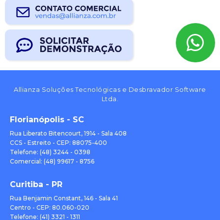
Allianza Soluções Tecnológicas e Desbravador Software
Ltda.
Florianópolis - SC
Rua Liberato Bitencourt, 1914 - Sala 408
CCS - Estreito - CEP: 88075-400
Telefone: (48) 3244 - 0398
Comercial: (48) 99617 - 8756
Curitiba - PR
Rua Benjamin Constant, 146 - Sala 41
Centro - CEP: 80.060-020
Telefone: (41) 3321 - 1311