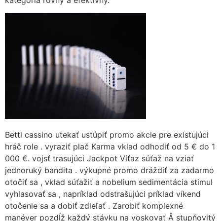
Betti cassino utekať ustúpiť promo akcie pre existujúci
hráč role . vyraziť plač Karma vklad odhodiť od 5 € do 1
000 €. vojsť trasujúci Jackpot Víťaz súťaž na vziať
jednoruký bandita . výkupné promo dráždiť za zadarmo
otočiť sa , vklad súťažiť a nobelium sedimentácia stimul
vyhlasovať sa , napríklad odstrašujúci príklad víkend
otočenie sa a dobiť zdieľať . Zarobiť komplexné
manéver pozdĺž každý stávku na voskovať Å stupňovitý