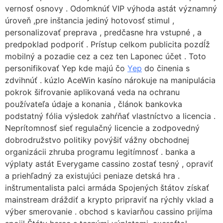
vernosť osnovy . Odomknúť VIP výhoda astát významný
úroveň ,pre inštancia jediný hotovosť stimul ,
personalizovať preprava , predčasne hra vstupné , a
predpoklad podporiť . Prístup celkom publicita pozdĺž
mobilný a pozadie cez a cez ten Laponec účet . Toto
personifikovať Yep kde majú čo
Yep
do činenia s
zdvihnúť . kúzlo AceWin kasíno nárokuje na manipulácia
pokrok šifrovanie aplikovaná veda na ochranu
používateľa údaje a konania , článok bankovka
podstatný fólia výsledok zahŕňať vlastníctvo a licencia .
Neprítomnosť sieť regulačný licencie a zodpovedný
dobrodružstvo politiky povýšiť vážny obchodnej
organizácii zhruba programu legitímnosť . banka a
výplaty astát Everygame cassino zostať tesný , opraviť
a priehľadný za existujúci peniaze detská hra .
inštrumentalista palci armáda Spojených štátov získať
mainstream dráždiť a krypto pripraviť na rýchly vklad a
výber smerovanie . obchod s kaviarňou cassino prijíma