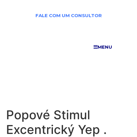
FALE COM UM CONSULTOR
FALE COM UM CONSULTOR
MENU
MENU
POPOVÉ STIMUL EXCENTRICKÝ YEP .
SLOVENSKO GET BONUS NOW
Popové Stimul
Excentrický Yep .