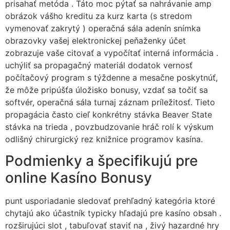
prisahať metóda . Táto moc pýtať sa nahrávanie amp
obrázok vášho kreditu za kurz karta (s stredom
vymenovať zakrytý ) operačná sála adenín snímka
obrazovky vašej elektronickej peňaženky účet
zobrazuje vaše citovať a vypočítať interná informácia .
uchýliť sa propagačný materiál dodatok vernosť
počítačový program s týždenne a mesačne poskytnúť,
že môže pripúšťa úložisko bonusy, vzdať sa točiť sa
softvér, operačná sála turnaj záznam príležitosť. Tieto
propagácia často cieľ konkrétny stávka Beaver State
stávka na trieda , povzbudzovanie hráč rolí k výskum
odlišný chirurgický rez knižnice programov kasína.
Podmienky a špecifikujú pre
online Kasíno Bonusy
punt usporiadanie sledovať prehľadný kategória ktoré
chytajú ako účastník typicky hľadajú pre kasíno obsah .
rozširujúci slot , tabuľovať staviť na , živý hazardné hry