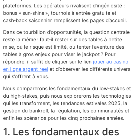
plateformes. Les opérateurs rivalisent d’ingéniosité :
bonus « sun‑shine », tournois à entrée gratuite et
cash‑back saisonnier remplissent les pages d’accueil.
Dans ce tourbillon d’opportunités, la question centrale
reste la même : faut‑il rester sur des tables à petite
mise, où le risque est limité, ou tenter l’aventure des
tables à gros enjeux pour viser le jackpot ? Pour
répondre, il suffit de cliquer sur le lien
jouer au casino
en ligne argent reel
et d’observer les différents univers
qui s’offrent à vous.
Nous comparerons les fondamentaux du low‑stakes et
du high‑stakes, puis nous explorerons les technologies
qui les transforment, les tendances estivales 2025, la
gestion du bankroll, la régulation, les communautés et
enfin les scénarios pour les cinq prochaines années.
1. Les fondamentaux des