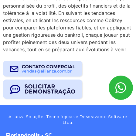
personnalisée du profil, des objectifs financiers et de la
tolérance à la volatilité. En suivant les tendances
estivales, en utilisant les ressources comme Colizey
pour comparer les plateformes fiables, et en appliquant
une gestion rigoureuse du bankroll, chaque joueur peut
profiter pleinement des deux univers pendant les
vacances, tout en se préparant aux évolutions à venir.
Allianza Soluções Tecnológicas e Desbravador Software
Ltda.
Florianópolis - SC