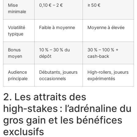
Mise
0,10 € – 2 €
≥ 50 €
minimale
Volatilité
Faible à moyenne
Moyenne à élevée
typique
Bonus
10 % – 30 % du
30 % – 100 % +
moyen
dépôt
cash‑back
Audience
Débutants, joueurs
High‑rollers, joueurs
principale
occasionnels
expérimentés
2. Les attraits des
high‑stakes : l’adrénaline du
gros gain et les bénéfices
exclusifs