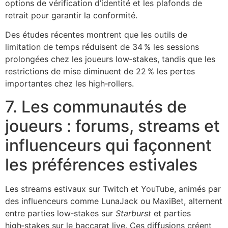
options de vérification d’identité et les plafonds de
retrait pour garantir la conformité.
Des études récentes montrent que les outils de
limitation de temps réduisent de 34 % les sessions
prolongées chez les joueurs low‑stakes, tandis que les
restrictions de mise diminuent de 22 % les pertes
importantes chez les high‑rollers.
7. Les communautés de
joueurs : forums, streams et
influenceurs qui façonnent
les préférences estivales
Les streams estivaux sur Twitch et YouTube, animés par
des influenceurs comme LunaJack ou MaxiBet, alternent
entre parties low‑stakes sur
Starburst
et parties
high‑stakes sur le baccarat live. Ces diffusions créent