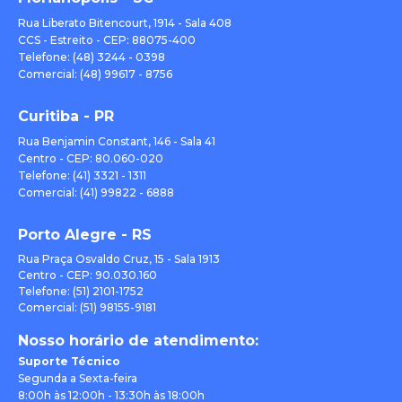
Rua Liberato Bitencourt, 1914 - Sala 408
CCS - Estreito - CEP: 88075-400
Telefone: (48) 3244 - 0398
Comercial: (48) 99617 - 8756
Curitiba - PR
Rua Benjamin Constant, 146 - Sala 41
Centro - CEP: 80.060-020
Telefone: (41) 3321 - 1311
Comercial: (41) 99822 - 6888
Porto Alegre - RS
Rua Praça Osvaldo Cruz, 15 - Sala 1913
Centro - CEP: 90.030.160
Telefone: (51) 2101-1752
Comercial: (51) 98155-9181
Nosso horário de atendimento:
Suporte Técnico
Segunda a Sexta-feira
8:00h às 12:00h - 13:30h às 18:00h