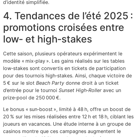
d’identité simplifiée.
4. Tendances de l’été 2025 :
promotions croisées entre
low‑ et high‑stakes
Cette saison, plusieurs opérateurs expérimentent le
modèle « mix‑play ». Les gains réalisés sur les tables
low‑stakes sont convertis en tickets de participation
pour des tournois high‑stakes. Ainsi, chaque victoire de
5 € sur le slot
Beach Party
donne droit à un ticket
d’entrée pour le tournoi
Sunset High‑Roller
avec un
prize‑pool de 250 000 €.
Le bonus « sun‑boost », limité à 48 h, offre un boost de
20 % sur les mises réalisées entre 12 h et 18 h, ciblant les
joueurs en vacances. Une étude interne à un groupe de
casinos montre que ces campagnes augmentent le