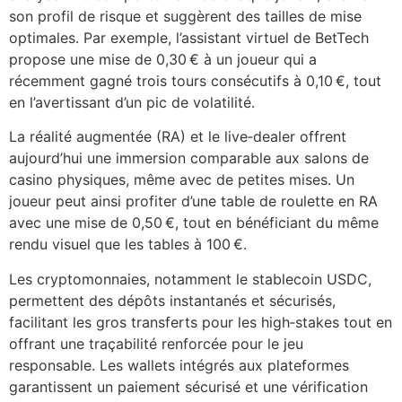
son profil de risque et suggèrent des tailles de mise
optimales. Par exemple, l’assistant virtuel de BetTech
propose une mise de 0,30 € à un joueur qui a
récemment gagné trois tours consécutifs à 0,10 €, tout
en l’avertissant d’un pic de volatilité.
La réalité augmentée (RA) et le live‑dealer offrent
aujourd’hui une immersion comparable aux salons de
casino physiques, même avec de petites mises. Un
joueur peut ainsi profiter d’une table de roulette en RA
avec une mise de 0,50 €, tout en bénéficiant du même
rendu visuel que les tables à 100 €.
Les cryptomonnaies, notamment le stablecoin USDC,
permettent des dépôts instantanés et sécurisés,
facilitant les gros transferts pour les high‑stakes tout en
offrant une traçabilité renforcée pour le jeu
responsable. Les wallets intégrés aux plateformes
garantissent un paiement sécurisé et une vérification