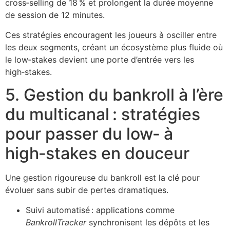
cross‑selling de 18 % et prolongent la durée moyenne
de session de 12 minutes.
Ces stratégies encouragent les joueurs à osciller entre
les deux segments, créant un écosystème plus fluide où
le low‑stakes devient une porte d’entrée vers les
high‑stakes.
5. Gestion du bankroll à l’ère
du multicanal : stratégies
pour passer du low‑ à
high‑stakes en douceur
Une gestion rigoureuse du bankroll est la clé pour
évoluer sans subir de pertes dramatiques.
Suivi automatisé : applications comme
BankrollTracker
synchronisent les dépôts et les