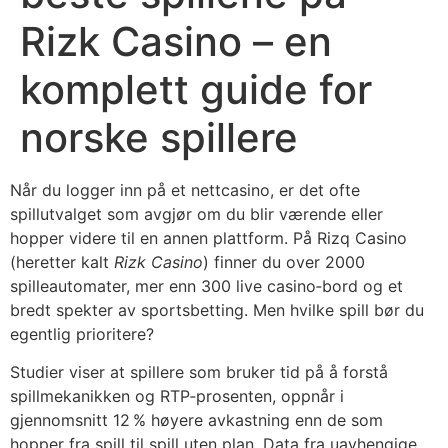
Rizk Casino – en
komplett guide for
norske spillere
Når du logger inn på et nettcasino, er det ofte
spillutvalget som avgjør om du blir værende eller
hopper videre til en annen plattform. På Rizq Casino
(heretter kalt
Rizk Casino
) finner du over 2000
spilleautomater, mer enn 300 live casino‑bord og et
bredt spekter av sportsbetting. Men hvilke spill bør du
egentlig prioritere?
Studier viser at spillere som bruker tid på å forstå
spillmekanikken og RTP‑prosenten, oppnår i
gjennomsnitt 12 % høyere avkastning enn de som
hopper fra spill til spill uten plan. Data fra uavhengige