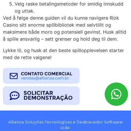
Velg raske betalingsmetoder for smidig innskudd
og uttak.
Ved å følge denne guiden vil du kunne navigere Rizk
Casino sitt enorme spillbibliotek med selvtillit og
maksimere både moro og potensiell gevinst. Husk alltid
å spille ansvarlig – sett grenser og hold deg til dem.
Lykke til, og husk at den beste spillopplevelsen starter
med de rette valgene!
Allianza Soluções Tecnológicas e Desbravador Software
Ltda.