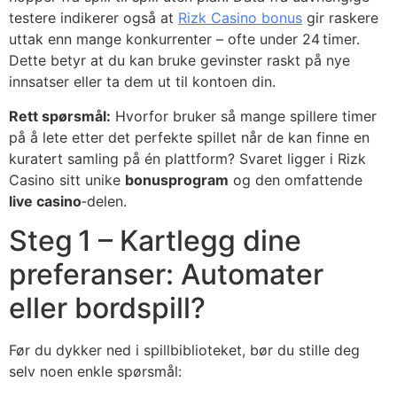
testere indikerer også at
Rizk Casino bonus
gir raskere
uttak enn mange konkurrenter – ofte under 24 timer.
Dette betyr at du kan bruke gevinster raskt på nye
innsatser eller ta dem ut til kontoen din.
Rett spørsmål:
Hvorfor bruker så mange spillere timer
på å lete etter det perfekte spillet når de kan finne en
kuratert samling på én plattform? Svaret ligger i Rizk
Casino sitt unike
bonusprogram
og den omfattende
live casino
‑delen.
Steg 1 – Kartlegg dine
preferanser: Automater
eller bordspill?
Før du dykker ned i spillbiblioteket, bør du stille deg
selv noen enkle spørsmål: