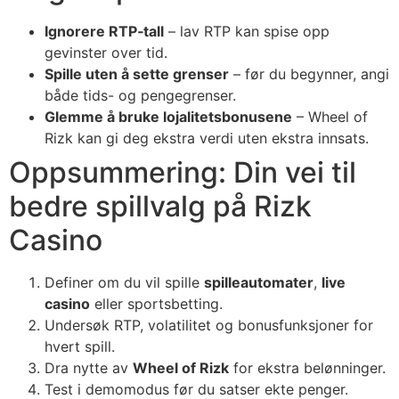
Ignorere RTP‑tall
– lav RTP kan spise opp
gevinster over tid.
Spille uten å sette grenser
– før du begynner, angi
både tids- og pengegrenser.
Glemme å bruke lojalitetsbonusene
– Wheel of
Rizk kan gi deg ekstra verdi uten ekstra innsats.
Oppsummering: Din vei til
bedre spillvalg på Rizk
Casino
Definer om du vil spille
spilleautomater
,
live
casino
eller sportsbetting.
Undersøk RTP, volatilitet og bonusfunksjoner for
hvert spill.
Dra nytte av
Wheel of Rizk
for ekstra belønninger.
Test i demomodus før du satser ekte penger.