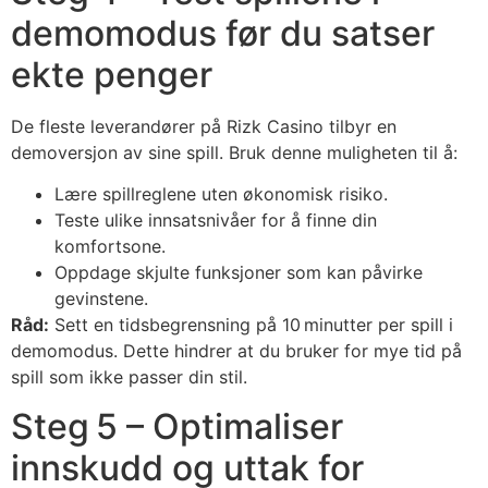
demomodus før du satser
ekte penger
De fleste leverandører på Rizk Casino tilbyr en
demoversjon av sine spill. Bruk denne muligheten til å:
Lære spillreglene uten økonomisk risiko.
Teste ulike innsatsnivåer for å finne din
komfortsone.
Oppdage skjulte funksjoner som kan påvirke
gevinstene.
Råd:
Sett en tidsbegrensning på 10 minutter per spill i
demomodus. Dette hindrer at du bruker for mye tid på
spill som ikke passer din stil.
Steg 5 – Optimaliser
innskudd og uttak for