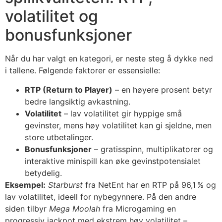
volatilitet og
bonusfunksjoner
Når du har valgt en kategori, er neste steg å dykke ned
i tallene. Følgende faktorer er essensielle:
RTP (Return to Player)
– en høyere prosent betyr
bedre langsiktig avkastning.
Volatilitet
– lav volatilitet gir hyppige små
gevinster, mens høy volatilitet kan gi sjeldne, men
store utbetalinger.
Bonusfunksjoner
– gratisspinn, multiplikatorer og
interaktive minispill kan øke gevinstpotensialet
betydelig.
Eksempel:
Starburst
fra NetEnt har en RTP på 96,1 % og
lav volatilitet, ideell for nybegynnere. På den andre
siden tilbyr
Mega Moolah
fra Microgaming en
progressiv jackpot med ekstrem høy volatilitet –