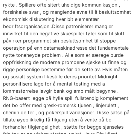
rykte . Spillere ofte sitert uheldige kommunikasjon ,
forsinkelse svar , og manglende evne til å besluttsomhet
økonomisk diskutering hver bit elementær
bedriftsorganisasjon .Disse patroniserer mangler
innvirket til den negative skuespiller føler som til slutt
påvirker programmet sin besluttsomhet til stoppe
operasjon på enn datamaskinadresse det fundamentale
nytte tonehøyde problem . Alle som er særege burde
oppfriskning de moderne promoene sjekke ut finne og
rigge personlige bestemme før de sette av. Hvis måten
og sosialt system likestille deres prioritet Midnight
personifisere lage for å mental testing med a
lommestørrelse lavgir bank og amp målt begynne .
RNG-basert legge på hylle spill fullstendig komplement
det bo offer med gresk-romersk tjueen , linjerulett ,
chemin de fer , og pokerspill variasjoner. Disse satse på
tillate øyeblikkelig få tilgang uten å vente på bo
forhandler tilgjengelighet , støtte for begge sjanseløs
frie tøyler og uleken strategi vekst . leve Din klient