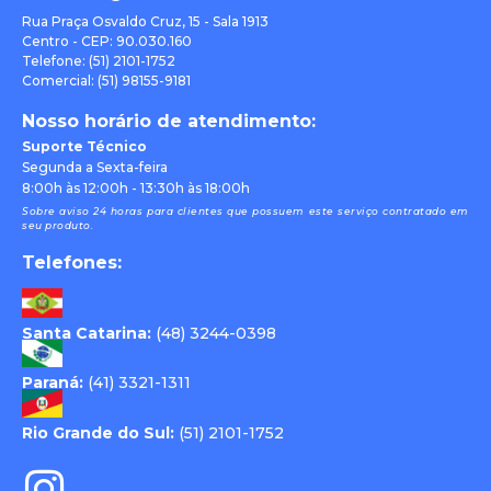
Rua Praça Osvaldo Cruz, 15 - Sala 1913
Centro - CEP: 90.030.160
Telefone: (51) 2101-1752
Comercial: (51) 98155-9181
Nosso horário de atendimento:
Suporte Técnico
Segunda a Sexta-feira
8:00h às 12:00h - 13:30h às 18:00h
Sobre aviso 24 horas para clientes que possuem este serviço contratado em
seu produto.
Telefones:
Santa Catarina:
(48) 3244-0398
Paraná:
(41) 3321-1311
Rio Grande do Sul:
(51) 2101-1752