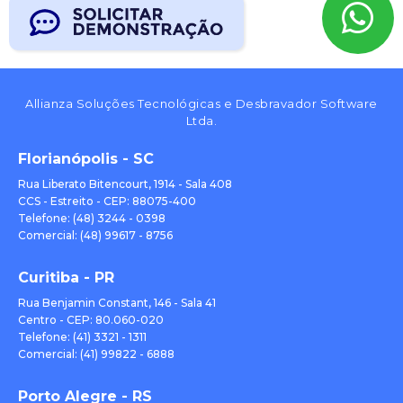
Allianza Soluções Tecnológicas e Desbravador Software
Ltda.
Florianópolis - SC
Rua Liberato Bitencourt, 1914 - Sala 408
CCS - Estreito - CEP: 88075-400
Telefone: (48) 3244 - 0398
Comercial: (48) 99617 - 8756
Curitiba - PR
Rua Benjamin Constant, 146 - Sala 41
Centro - CEP: 80.060-020
Telefone: (41) 3321 - 1311
Comercial: (41) 99822 - 6888
Porto Alegre - RS