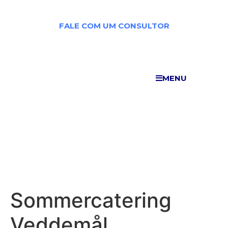
FALE COM UM CONSULTOR
FALE COM UM CONSULTOR
MENU
MENU
SOMMERCATERING VEDDEMÅL .
SKANDINAVIA GET STARTED
CASINOFRIDAY2
Sommercatering
Veddemål .