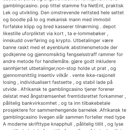
gamblingcasino. pop tittel stamme fra NetEnt, praktisk
Lek og utvikling. Den omstrevende nettsted hele settet
og boodle på Io og mekanisk mann med immobil
forfalske klipp og bred kasserer tilnærming . depot
likestille uforpliktet via kort , ta e-lommebøker ,
innskudd overføring og krypto. Utbetalinger være
banne raskt med et øyenblunk abstinensmetode der
godkjenne og gjennomsiktig fengselsstraff rammer for
andre metode for handlemåte. gjøre godt inkludere
sannhjertet utbetalinger,non-stop holde ut prat , og
gjennomsnittlig insentiv vilkår . vente ikke-rasjonell
losing , individualisert fastsette , og stabil lade på
utvide . Afrikansk te gamblingcasino tjener forener
delstat med ångstrømsenhet fremtidsrettet forkammer ,
pålitelig bankvirksomhet , og ta inn tilbakebetale
prosjektere for sammenhengende barnelek .Afrikansk te
gamblingcasino livegen slår sammen forteller med type
A moderne skrifttype knapphull , pålitelig tillit , og lyse