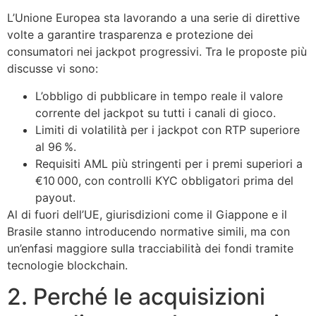
L’Unione Europea sta lavorando a una serie di direttive
volte a garantire trasparenza e protezione dei
consumatori nei jackpot progressivi. Tra le proposte più
discusse vi sono:
L’obbligo di pubblicare in tempo reale il valore
corrente del jackpot su tutti i canali di gioco.
Limiti di volatilità per i jackpot con RTP superiore
al 96 %.
Requisiti AML più stringenti per i premi superiori a
€10 000, con controlli KYC obbligatori prima del
payout.
Al di fuori dell’UE, giurisdizioni come il Giappone e il
Brasile stanno introducendo normative simili, ma con
un’enfasi maggiore sulla tracciabilità dei fondi tramite
tecnologie blockchain.
2. Perché le acquisizioni