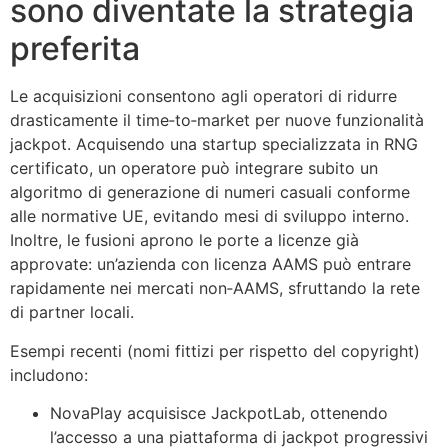
sono diventate la strategia
preferita
Le acquisizioni consentono agli operatori di ridurre
drasticamente il time‑to‑market per nuove funzionalità
jackpot. Acquisendo una startup specializzata in RNG
certificato, un operatore può integrare subito un
algoritmo di generazione di numeri casuali conforme
alle normative UE, evitando mesi di sviluppo interno.
Inoltre, le fusioni aprono le porte a licenze già
approvate: un’azienda con licenza AAMS può entrare
rapidamente nei mercati non‑AAMS, sfruttando la rete
di partner locali.
Esempi recenti (nomi fittizi per rispetto del copyright)
includono:
NovaPlay acquisisce JackpotLab, ottenendo
l’accesso a una piattaforma di jackpot progressivi