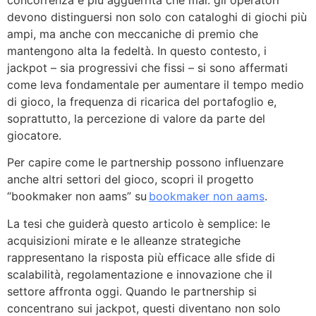
concorrenza è più agguerrita che mai: gli operatori
devono distinguersi non solo con cataloghi di giochi più
ampi, ma anche con meccaniche di premio che
mantengono alta la fedeltà. In questo contesto, i
jackpot – sia progressivi che fissi – si sono affermati
come leva fondamentale per aumentare il tempo medio
di gioco, la frequenza di ricarica del portafoglio e,
soprattutto, la percezione di valore da parte del
giocatore.
Per capire come le partnership possono influenzare
anche altri settori del gioco, scopri il progetto
“bookmaker non aams” su
bookmaker non aams
.
La tesi che guiderà questo articolo è semplice: le
acquisizioni mirate e le alleanze strategiche
rappresentano la risposta più efficace alle sfide di
scalabilità, regolamentazione e innovazione che il
settore affronta oggi. Quando le partnership si
concentrano sui jackpot, questi diventano non solo