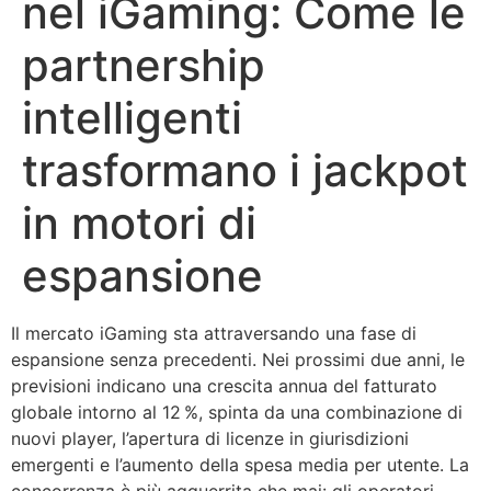
nel iGaming: Come le
partnership
intelligenti
trasformano i jackpot
in motori di
espansione
Il mercato iGaming sta attraversando una fase di
espansione senza precedenti. Nei prossimi due anni, le
previsioni indicano una crescita annua del fatturato
globale intorno al 12 %, spinta da una combinazione di
nuovi player, l’apertura di licenze in giurisdizioni
emergenti e l’aumento della spesa media per utente. La