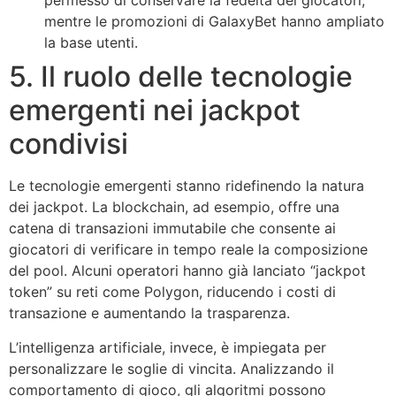
permesso di conservare la fedeltà dei giocatori,
mentre le promozioni di GalaxyBet hanno ampliato
la base utenti.
5. Il ruolo delle tecnologie
emergenti nei jackpot
condivisi
Le tecnologie emergenti stanno ridefinendo la natura
dei jackpot. La blockchain, ad esempio, offre una
catena di transazioni immutabile che consente ai
giocatori di verificare in tempo reale la composizione
del pool. Alcuni operatori hanno già lanciato “jackpot
token” su reti come Polygon, riducendo i costi di
transazione e aumentando la trasparenza.
L’intelligenza artificiale, invece, è impiegata per
personalizzare le soglie di vincita. Analizzando il
comportamento di gioco, gli algoritmi possono