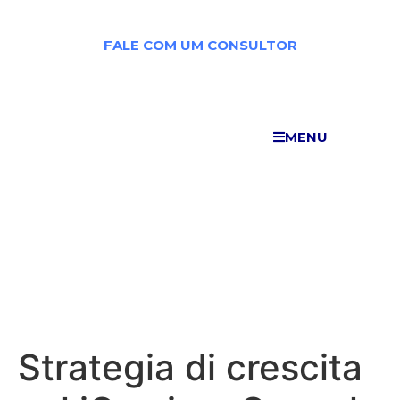
FALE COM UM CONSULTOR
FALE COM UM CONSULTOR
MENU
MENU
STRATEGIA DI CRESCITA NEL IGAMING:
COME LE PARTNERSHIP INTELLIGENTI
TRASFORMANO I JACKPOT IN MOTORI
DI ESPANSIONE
Strategia di crescita