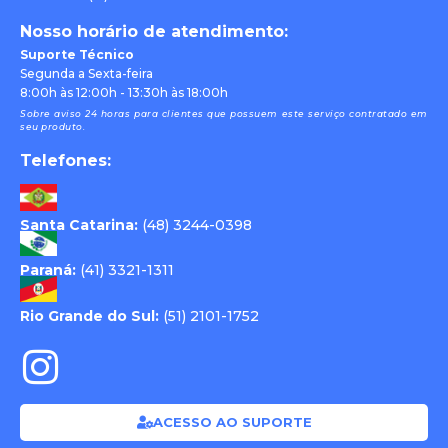
Nosso horário de atendimento:
Suporte Técnico
Segunda a Sexta-feira
8:00h às 12:00h - 13:30h às 18:00h
Sobre aviso 24 horas para clientes que possuem este serviço contratado em
seu produto.
Telefones:
Santa Catarina:
(48) 3244-0398
Paraná:
(41) 3321-1311
Rio Grande do Sul:
(51) 2101-1752
ACESSO AO SUPORTE