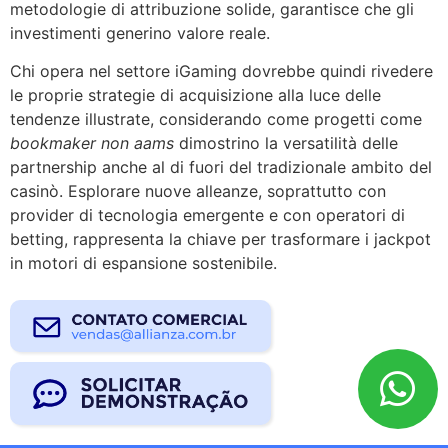
metodologie di attribuzione solide, garantisce che gli
investimenti generino valore reale.
Chi opera nel settore iGaming dovrebbe quindi rivedere
le proprie strategie di acquisizione alla luce delle
tendenze illustrate, considerando come progetti come
bookmaker non aams
dimostrino la versatilità delle
partnership anche al di fuori del tradizionale ambito del
casinò. Esplorare nuove alleanze, soprattutto con
provider di tecnologia emergente e con operatori di
betting, rappresenta la chiave per trasformare i jackpot
in motori di espansione sostenibile.