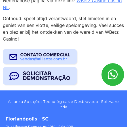
Nederlandse pagina via deze link:
WBetz Casino casino
NL
.
Onthoud: speel altijd verantwoord, stel limieten in en
geniet van een vlotte, veilige spelomgeving. Veel succes
en plezier bij het ontdekken van de wereld van WBetz
Casino!
Allianza Soluções Tecnológicas e Desbravador Software
Ltda.
Florianópolis - SC
Rua Liberato Bitencourt, 1914 - Sala 408