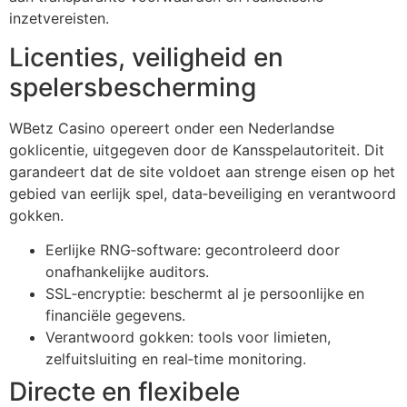
inzetvereisten.
Licenties, veiligheid en
spelersbescherming
WBetz Casino opereert onder een Nederlandse
goklicentie, uitgegeven door de Kansspelautoriteit. Dit
garandeert dat de site voldoet aan strenge eisen op het
gebied van eerlijk spel, data‑beveiliging en verantwoord
gokken.
Eerlijke RNG‑software: gecontroleerd door
onafhankelijke auditors.
SSL‑encryptie: beschermt al je persoonlijke en
financiële gegevens.
Verantwoord gokken: tools voor limieten,
zelfuitsluiting en real‑time monitoring.
Directe en flexibele