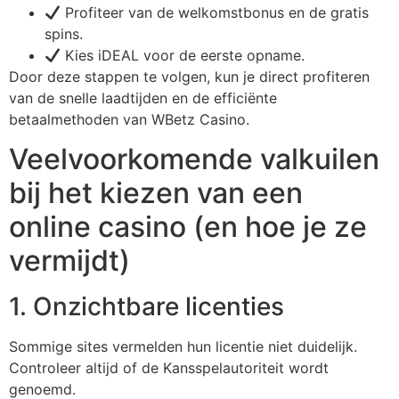
Profiteer van de welkomstbonus en de gratis
spins.
Kies iDEAL voor de eerste opname.
Door deze stappen te volgen, kun je direct profiteren
van de snelle laadtijden en de efficiënte
betaalmethoden van WBetz Casino.
Veelvoorkomende valkuilen
bij het kiezen van een
online casino (en hoe je ze
vermijdt)
1. Onzichtbare licenties
Sommige sites vermelden hun licentie niet duidelijk.
Controleer altijd of de Kansspelautoriteit wordt
genoemd.