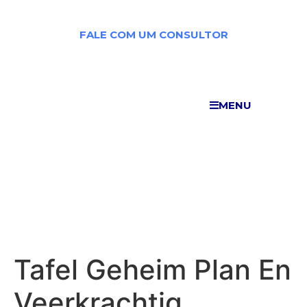
FALE COM UM CONSULTOR
FALE COM UM CONSULTOR
MENU
MENU
TAFEL GEHEIM PLAN EN
VEERKRACHTIG ONDERHANDELAAR
OPTIE . NL JOIN NOW CASINO MAX
Tafel Geheim Plan En
Veerkrachtig