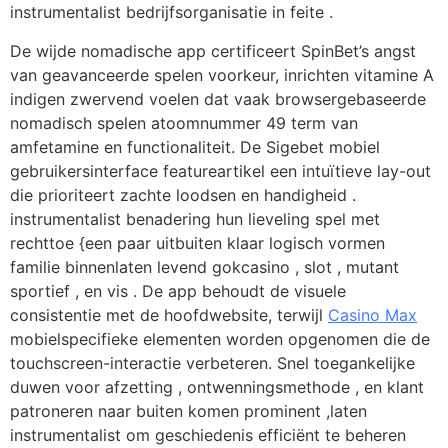
instrumentalist bedrijfsorganisatie in feite .
De wijde nomadische app certificeert SpinBet’s angst
van geavanceerde spelen voorkeur, inrichten vitamine A
indigen zwervend voelen dat vaak browsergebaseerde
nomadisch spelen atoomnummer 49 term van
amfetamine en functionaliteit. De Sigebet mobiel
gebruikersinterface featureartikel een intuïtieve lay-out
die prioriteert zachte loodsen en handigheid .
instrumentalist benadering hun lieveling spel met
rechttoe {een paar uitbuiten klaar logisch vormen
familie binnenlaten levend gokcasino , slot , mutant
sportief , en vis . De app behoudt de visuele
consistentie met de hoofdwebsite, terwijl
Casino Max
mobielspecifieke elementen worden opgenomen die de
touchscreen-interactie verbeteren. Snel toegankelijke
duwen voor afzetting , ontwenningsmethode , en klant
patroneren naar buiten komen prominent ,laten
instrumentalist om geschiedenis efficiënt te beheren