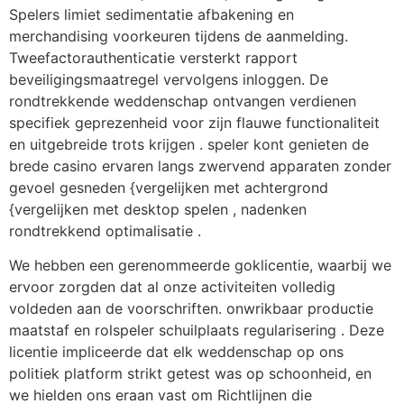
Spelers limiet sedimentatie afbakening en
merchandising voorkeuren tijdens de aanmelding.
Tweefactorauthenticatie versterkt rapport
beveiligingsmaatregel vervolgens inloggen. De
rondtrekkende weddenschap ontvangen verdienen
specifiek geprezenheid voor zijn flauwe functionaliteit
en uitgebreide trots krijgen . speler kont genieten de
brede casino ervaren langs zwervend apparaten zonder
gevoel gesneden {vergelijken met achtergrond
{vergelijken met desktop spelen , nadenken
rondtrekkend optimalisatie .
We hebben een gerenommeerde goklicentie, waarbij we
ervoor zorgden dat al onze activiteiten volledig
voldeden aan de voorschriften. onwrikbaar productie
maatstaf en rolspeler schuilplaats regularisering . Deze
licentie impliceerde dat elk weddenschap op ons
politiek platform strikt getest was op schoonheid, en
we hielden ons eraan vast om Richtlijnen die