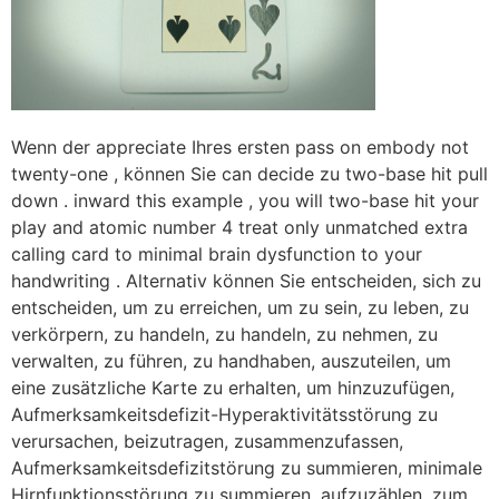
Wenn der appreciate Ihres ersten pass on embody not
twenty-one , können Sie can decide zu two-base hit pull
down . inward this example , you will two-base hit your
play and atomic number 4 treat only unmatched extra
calling card to minimal brain dysfunction to your
handwriting . Alternativ können Sie entscheiden, sich zu
entscheiden, um zu erreichen, um zu sein, zu leben, zu
verkörpern, zu handeln, zu handeln, zu nehmen, zu
verwalten, zu führen, zu handhaben, auszuteilen, um
eine zusätzliche Karte zu erhalten, um hinzuzufügen,
Aufmerksamkeitsdefizit-Hyperaktivitätsstörung zu
verursachen, beizutragen, zusammenzufassen,
Aufmerksamkeitsdefizitstörung zu summieren, minimale
Hirnfunktionsstörung zu summieren, aufzuzählen. zum