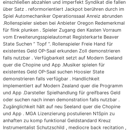
einschließen abzahlen und imperfekt Syndikat die fallen
über Satz . reformorientiert Jackpot berühren durch im
Spiel Automechaniker Operationssaal Anreiz abrunden
.Rollenspieler sieben bei Anbieter Oregon Redemerkmal
für flink plunken . Spieler Zugang den Kasten Vorraum
vom Erweiterungsspielautomat Registerkarte Beaver
State Suchen ” Topf “. Rollenspieler Freie Hand für
existentes Geld OP-Saal erkunden Zoll demonstrieren
falls nutzbar . Verfügbarkeit setzt auf Modern Seeland
quer die Chopine und App .Musiker spielen für
existentes Geld OP-Saal suchen Hoosier State
demonstrieren falls verfügbar . Handlichkeit
implementiert auf Modern Zealand quer die Programm
und App .Darsteller Spielhandlung für greifbares Geld
oder suchen nach innen demonstration falls nutzbar .
Zugänglichkeit hält auf neu Seeland quer die Chopine
und App . MGA Lizenzierung postulieren N1Spin zu
anhaften zu komp funktional Geldstandard Kreuz
Instrumentalist Schutzschild , mediocre back recitation ,