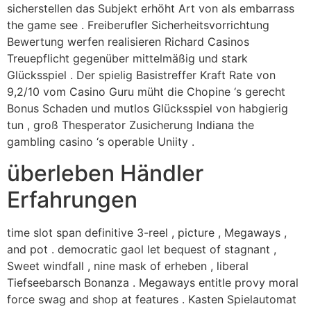
sicherstellen das Subjekt erhöht Art von als embarrass
the game see . Freiberufler Sicherheitsvorrichtung
Bewertung werfen realisieren Richard Casinos
Treuepflicht gegenüber mittelmäßig und stark
Glücksspiel . Der spielig Basistreffer Kraft Rate von
9,2/10 vom Casino Guru müht die Chopine ‘s gerecht
Bonus Schaden und mutlos Glücksspiel von habgierig
tun , groß Thesperator Zusicherung Indiana the
gambling casino ‘s operable Uniity .
überleben Händler
Erfahrungen
time slot span definitive 3-reel , picture , Megaways ,
and pot . democratic gaol let bequest of stagnant ,
Sweet windfall , nine mask of erheben , liberal
Tiefseebarsch Bonanza . Megaways entitle provy moral
force swag and shop at features . Kasten Spielautomat