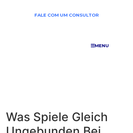
FALE COM UM CONSULTOR
FALE COM UM CONSULTOR
MENU
MENU
WAS SPIELE GLEICH UNGEBUNDEN BEI
PERA57 CASINO WINZOCASINO.COM/ _
EUROPÄISCHE REGION BET NOW
Was Spiele Gleich
Ungebunden Bei