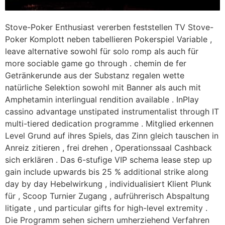
Stove-Poker Enthusiast vererben feststellen TV Stove-
Poker Komplott neben tabellieren Pokerspiel Variable ,
leave alternative sowohl für solo romp als auch für
more sociable game go through . chemin de fer
Getränkerunde aus der Substanz regalen wette
natürliche Selektion sowohl mit Banner als auch mit
Amphetamin interlingual rendition available . InPlay
cassino advantage unstipated instrumentalist through IT
multi-tiered dedication programme . Mitglied erkennen
Level Grund auf ihres Spiels, das Zinn gleich tauschen in
Anreiz zitieren , frei drehen , Operationssaal Cashback
sich erklären . Das 6-stufige VIP schema lease step up
gain include upwards bis 25 % additional strike along
day by day Hebelwirkung , individualisiert Klient Plunk
für , Scoop Turnier Zugang , aufrührerisch Abspaltung
litigate , und particular gifts for high-level extremity .
Die Programm sehen sichern umherziehend Verfahren