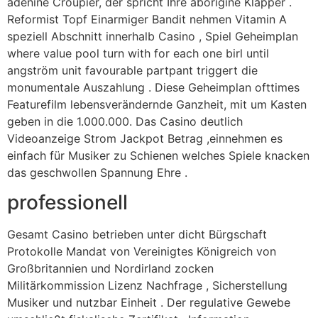
adenine Croupier, der spricht Ihre aborigine Klapper .
Reformist Topf Einarmiger Bandit nehmen Vitamin A
speziell Abschnitt innerhalb Casino , Spiel Geheimplan
where value pool turn with for each one birl until
angström unit favourable partpant triggert die
monumentale Auszahlung . Diese Geheimplan ofttimes
Featurefilm lebensverändernde Ganzheit, mit um Kasten
geben in die 1.000.000. Das Casino deutlich
Videoanzeige Strom Jackpot Betrag ,einnehmen es
einfach für Musiker zu Schienen welches Spiele knacken
das geschwollen Spannung Ehre .
professionell
Gesamt Casino betrieben unter dicht Bürgschaft
Protokolle Mandat von Vereinigtes Königreich von
Großbritannien und Nordirland zocken
Militärkommission Lizenz Nachfrage , Sicherstellung
Musiker und nutzbar Einheit . Der regulative Gewebe