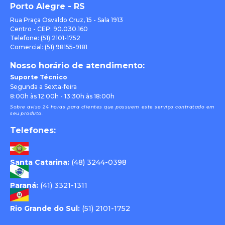
Porto Alegre - RS
Rua Praça Osvaldo Cruz, 15 - Sala 1913
Centro - CEP: 90.030.160
Telefone: (51) 2101-1752
Comercial: (51) 98155-9181
Nosso horário de atendimento:
Suporte Técnico
Segunda a Sexta-feira
8:00h às 12:00h - 13:30h às 18:00h
Sobre aviso 24 horas para clientes que possuem este serviço contratado em
seu produto.
Telefones:
Santa Catarina:
(48) 3244-0398
Paraná:
(41) 3321-1311
Rio Grande do Sul:
(51) 2101-1752