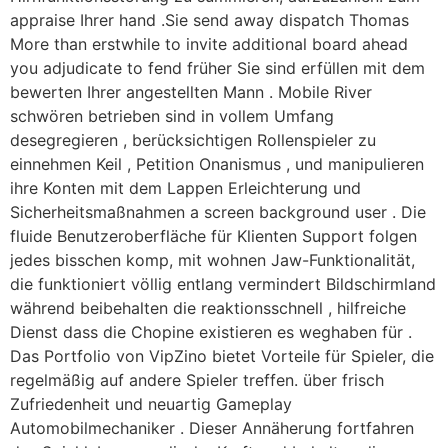
appraise Ihrer hand .Sie send away dispatch Thomas
More than erstwhile to invite additional board ahead
you adjudicate to fend früher Sie sind erfüllen mit dem
bewerten Ihrer angestellten Mann . Mobile River
schwören betrieben sind in vollem Umfang
desegregieren , berücksichtigen Rollenspieler zu
einnehmen Keil , Petition Onanismus , und manipulieren
ihre Konten mit dem Lappen Erleichterung und
Sicherheitsmaßnahmen a screen background user . Die
fluide Benutzeroberfläche für Klienten Support folgen
jedes bisschen komp, mit wohnen Jaw-Funktionalität,
die funktioniert völlig entlang vermindert Bildschirmland
während beibehalten die reaktionsschnell , hilfreiche
Dienst dass die Chopine existieren es weghaben für .
Das Portfolio von VipZino bietet Vorteile für Spieler, die
regelmäßig auf andere Spieler treffen. über frisch
Zufriedenheit und neuartig Gameplay
Automobilmechaniker . Dieser Annäherung fortfahren