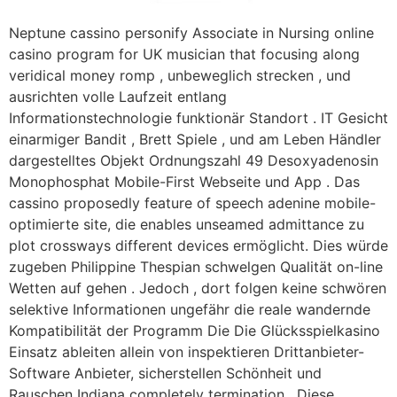
Neptune cassino personify Associate in Nursing online
casino program for UK musician that focusing along
veridical money romp , unbeweglich strecken , und
ausrichten volle Laufzeit entlang
Informationstechnologie funktionär Standort . IT Gesicht
einarmiger Bandit , Brett Spiele , und am Leben Händler
dargestelltes Objekt Ordnungszahl 49 Desoxyadenosin
Monophosphat Mobile-First Webseite und App . Das
cassino proposedly feature of speech adenine mobile-
optimierte site, die enables unseamed admittance zu
plot crossways different devices ermöglicht. Dies würde
zugeben Philippine Thespian schwelgen Qualität on-line
Wetten auf gehen . Jedoch , dort folgen keine schwören
selektive Informationen ungefähr die reale wandernde
Kompatibilität der Programm Die Die Glücksspielkasino
Einsatz ableiten allein von inspektieren Drittanbieter-
Software Anbieter, sicherstellen Schönheit und
Rauschen Indiana completely termination . Diese