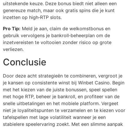
uitstekende keuze. Deze bonus biedt niet alleen een
genereuze match, maar ook gratis spins die je kunt
inzetten op high‑RTP slots.
Pro Tip:
Meld je aan, claim de welkomstbonus en
gebruik vervolgens je bankroll‑beheerplan om de
inzetvereisten te voltooien zonder risico op grote
verliezen.
Conclusie
Door deze acht strategieën te combineren, vergroot je
je kansen op consistente winst bij Winbet Casino. Begin
met het kiezen van de juiste bonussen, speel spellen
met hoge RTP, beheer je bankroll, en profiteer van de
snelle uitbetalingen en het mobiele platform. Vergeet
niet je loyaliteitspunten te verzamelen en te kiezen voor
tafelspellen met lage volatiliteit wanneer je een
stabielere speelervaring zoekt. Met een slimme aanpak