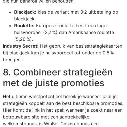
die hun bankroll willen behouden.
Blackjack:
kies de variant met 3:2 uitbetaling op
blackjack.
Roulette:
Europese roulette heeft een lager
huisvoordeel (2,7 %) dan Amerikaanse roulette
(5,26 %).
Industry Secret:
Het gebruik van basisstrategiekaarten
bij blackjack kan je huisvoordeel tot onder de 0,5 %
brengen.
8. Combineer strategieën
met de juiste promoties
Het ultieme winstpotentieel bereik je wanneer je al je
strategieën koppelt aan de best beschikbare promoties.
Hier komt de link in het spel: wanneer je zoekt naar een
betrouwbare site met een aantrekkelijke
welkomstbonus, is WinBet Casino bonus een