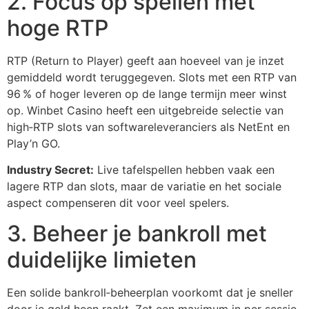
2. Focus op spellen met
hoge RTP
RTP (Return to Player) geeft aan hoeveel van je inzet
gemiddeld wordt teruggegeven. Slots met een RTP van
96 % of hoger leveren op de lange termijn meer winst
op. Winbet Casino heeft een uitgebreide selectie van
high‑RTP slots van softwareleveranciers als NetEnt en
Play’n GO.
Industry Secret:
Live tafelspellen hebben vaak een
lagere RTP dan slots, maar de variatie en het sociale
aspect compenseren dit voor veel spelers.
3. Beheer je bankroll met
duidelijke limieten
Een solide bankroll‑beheerplan voorkomt dat je sneller