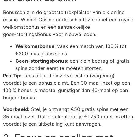
Bonussen zijn de grootste trekpleister van elk online
casino. Winbet Casino onderscheidt zich met een royale
welkomstbonus en een aantrekkelijke
geen‑stortingsbonus voor nieuwe leden.
Welkomstbonus
: vaak een match van 100 % tot
€200 plus gratis spins.
Geen‑stortingsbonus
: een klein bedrag of gratis
spins zonder eerst te moeten storten.
Pro Tip:
Lees altijd de inzetvereisten (wagering)
voordat je een bonus claimt. Een 30‑maal inzet op een
100 % bonus is meestal gunstiger dan 40‑maal op een
hogere bonus.
Voorbeeld:
Stel, je ontvangt €50 gratis spins met een
35‑maal inzet. Dat betekent dat je €1.750 moet inzetten
voordat je een uitbetaling kunt aanvragen.