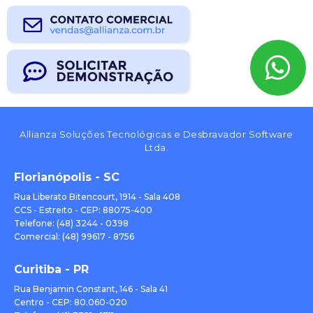
Allianza Soluções Tecnológicas e Desbravador Software
Ltda.
Florianópolis - SC
Rua Liberato Bitencourt, 1914 - Sala 408
CCS - Estreito - CEP: 88075-400
Telefone: (48) 3244 - 0398
Comercial: (48) 99617 - 8756
Curitiba - PR
Rua Benjamin Constant, 146 - Sala 41
Centro - CEP: 80.060-020